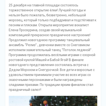
подсолнечного масла и
25 декабря на главной площади состоялось
муки.
торжественное открытие ёлки! Лучшей погоды и
Дом культуры
нельзя было пожелать, безветренно, небольшой
приглашает!
морозец, который только подбадривал и подстёгивал к
Наша землячка стала
песням и пляскам. Открыла мероприятие вокалист
финалисткой
Елена Проскурина, создав своей музыкальной
Всероссийского
композицией прекрасное праздничное настроение!
конкурса «Библиотекарь
Продолжил новогоднюю программу танцевальный
года – 2025»
ансамбль “Релиз” , девчонки вместе со Снеговиком
исполнили зажигательный танец “Потолок ледяной” .
Программа продолжилась весёлыми играми с озорной
ростовой куклой Машей и Бабой Ягой! В финале
новогоднего представления состоялась встреча с
Дедом Морозом и Снегурочкой. Все дети и взрослые с
удовольствием принимали участие во всех играх со
сказочными персонажами и были награждены
сладкими призами. По традиции ярким финалом стал
праздничный салют!