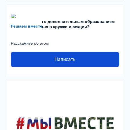
Есть проблемы с дополнительным образованием
Решаем вместе
детей? С записью в кружки и секции?
Расскажите об этом
Написать