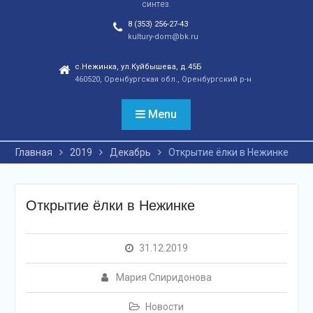
синтез.
отношений, а также
сохранения
8 (353) 256-27-43
этнокультурного
kultury-dom@bk.ru
наследия. Тренды
народной культуры
с.Нежинка, ул.Куйбышева, д.45Б
460520, Оренбургская обл., Оренбургский р-н
незаметно вышли на
новый круг популярности
и это доказано большой
Menu
концертной программой
творческих коллективов
Главная
2019
Декабрь
Открытие ёлки в Нежинке
села и большой
красочной школьной
ярмаркой. В финале
праздника, была
Открытие ёлки в Нежинке
разыграна
беспроигрышная
лотерея и все кто принял
31.12.2019
участие, получили
ценные призы от
Мария Спиридонова
спонсоров в виде
упаковок
Новости