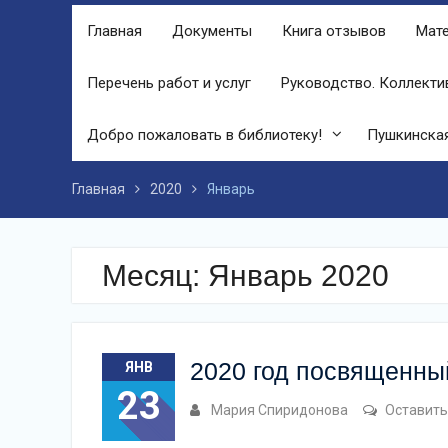
финале праздника, была разыграна
Главная
Документы
Книга отзывов
Мате
беспроигрышная лотерея и все кто
принял участие, получили ценные
призы от спонсоров в виде упаковок
Перечень работ и услуг
Руководство. Коллекти
подсолнечного масла и муки.
Дом культуры приглашает!
Добро пожаловать в библиотеку!
Пушкинская
Наша землячка стала финалисткой
Всероссийского конкурса
«Библиотекарь года – 2025»
Главная
2020
Январь
Месяц:
Январь 2020
2020 год посвященны
ЯНВ
23
Мария Спиридонова
Оставить