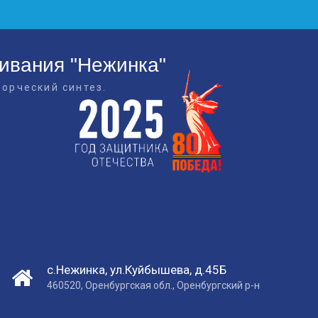
живания "Нежинка"
ворческий синтез.
с.Нежинка, ул.Куйбышева, д.45Б
460520, Оренбургская обл., Оренбургский р-н