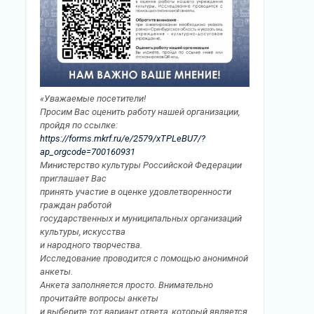
«Уважаемые посетители!
Просим Вас оценить работу нашей организации,
пройдя по ссылке:
https://forms.mkrf.ru/e/2579/xTPLeBU7/?
ap_orgcode=700160931
Министерство культуры Российской Федерации
приглашает Вас
принять участие в оценке удовлетворенности
граждан работой
государственных и муниципальных организаций
культуры, искусства
и народного творчества.
Исследование проводится с помощью анонимной
анкеты.
Анкета заполняется просто. Внимательно
прочитайте вопросы анкеты
и выберите тот вариант ответа, который является