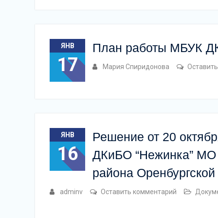
План работы МБУК ДК
ЯНВ
17
Мария Спиридонова
Оставить
Решение от 20 октяб
ЯНВ
16
ДКиБО “Нежинка” МО 
района Оренбургской
adminv
Оставить комментарий
Докум