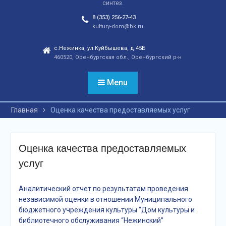
синтез.
отношений, а также
сохранения
8 (353) 256-27-43
этнокультурного
kultury-dom@bk.ru
наследия. Тренды
народной культуры
с.Нежинка, ул.Куйбышева, д.45Б
460520, Оренбургская обл., Оренбургский р-н
незаметно вышли на
новый круг популярности
и это доказано большой
Menu
концертной программой
творческих коллективов
Главная
Оценка качества предоставляемых услуг
села и большой
красочной школьной
ярмаркой. В финале
праздника, была
Оценка качества предоставляемых
разыграна
услуг
беспроигрышная
лотерея и все кто принял
участие, получили
Аналитический отчет по результатам проведения
ценные призы от
независимой оценки в отношении Муниципального
спонсоров в виде
бюджетного учреждения культуры “Дом культуры и
упаковок
библиотечного обслуживания “Нежинский”