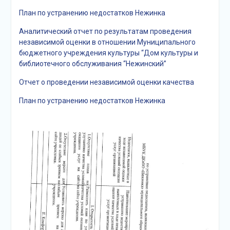
подсолнечного масла и
План по устранению недостатков Нежинка
муки.
Дом культуры
Аналитический отчет по результатам проведения
приглашает!
независимой оценки в отношении Муниципального
Наша землячка стала
бюджетного учреждения культуры “Дом культуры и
финалисткой
библиотечного обслуживания “Нежинский”
Всероссийского
конкурса «Библиотекарь
Отчет о проведении независимой оценки качества
года – 2025»
План по устранению недостатков Нежинка