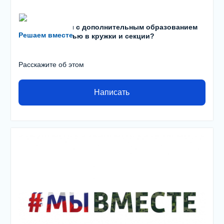
Есть проблемы с дополнительным образованием
Решаем вместе
детей? С записью в кружки и секции?
Расскажите об этом
Написать