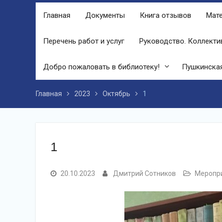
финале праздника, была разыграна
Главная
Документы
Книга отзывов
Мате
беспроигрышная лотерея и все кто
принял участие, получили ценные
призы от спонсоров в виде упаковок
Перечень работ и услуг
Руководство. Коллекти
подсолнечного масла и муки.
Дом культуры приглашает!
Добро пожаловать в библиотеку!
Пушкинская
Наша землячка стала финалисткой
Всероссийского конкурса
«Библиотекарь года – 2025»
Главная
2023
Октябрь
1
1
20.10.2023
Дмитрий Сотников
Меропри