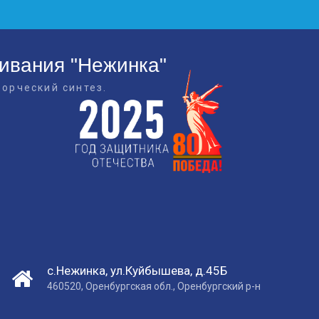
живания "Нежинка"
ворческий синтез.
с.Нежинка, ул.Куйбышева, д.45Б
460520, Оренбургская обл., Оренбургский р-н