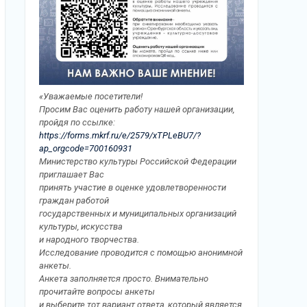
«Уважаемые посетители!
Просим Вас оценить работу нашей организации,
пройдя по ссылке:
https://forms.mkrf.ru/e/2579/xTPLeBU7/?
ap_orgcode=700160931
Министерство культуры Российской Федерации
приглашает Вас
принять участие в оценке удовлетворенности
граждан работой
государственных и муниципальных организаций
культуры, искусства
и народного творчества.
Исследование проводится с помощью анонимной
анкеты.
Анкета заполняется просто. Внимательно
прочитайте вопросы анкеты
и выберите тот вариант ответа, который является