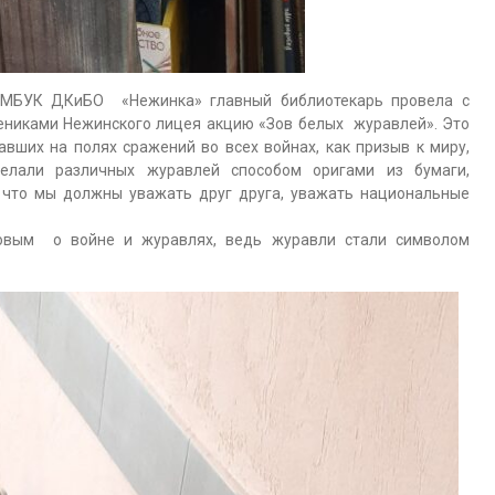
 МБУК ДКиБО «Нежинка» главный библиотекарь провела с
чениками Нежинского лицея акцию «Зов белых журавлей». Это
авших на полях сражений во всех войнах, как призыв к миру,
делали различных журавлей способом оригами из бумаги,
, что мы должны уважать друг друга, уважать национальные
товым о войне и журавлях, ведь журавли стали символом