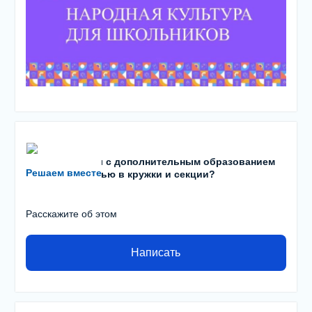
Есть проблемы с дополнительным образованием
Решаем вместе
детей? С записью в кружки и секции?
Расскажите об этом
Написать