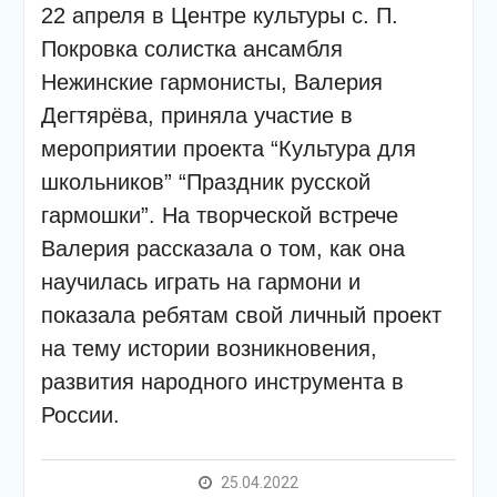
подсолнечного масла и
22 апреля в Центре культуры с. П.
муки.
Покровка солистка ансамбля
Дом культуры
приглашает!
Нежинские гармонисты, Валерия
Наша землячка стала
Дегтярёва, приняла участие в
финалисткой
мероприятии проекта “Культура для
Всероссийского
конкурса «Библиотекарь
школьников” “Праздник русской
года – 2025»
гармошки”. На творческой встрече
Валерия рассказала о том, как она
научилась играть на гармони и
показала ребятам свой личный проект
на тему истории возникновения,
развития народного инструмента в
России.
25.04.2022