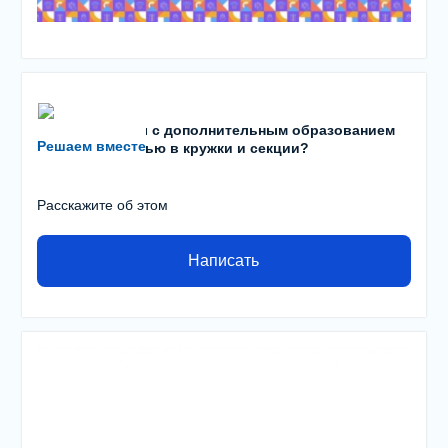
Есть проблемы с дополнительным образованием
Решаем вместе
детей? С записью в кружки и секции?
Расскажите об этом
Написать