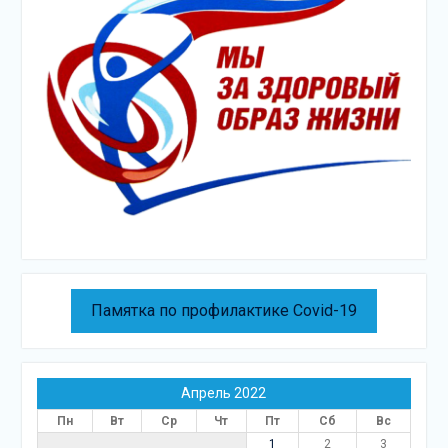
Памятка по профилактике Covid-19
Апрель 2022
Пн
Вт
Ср
Чт
Пт
Сб
Вс
1
2
3