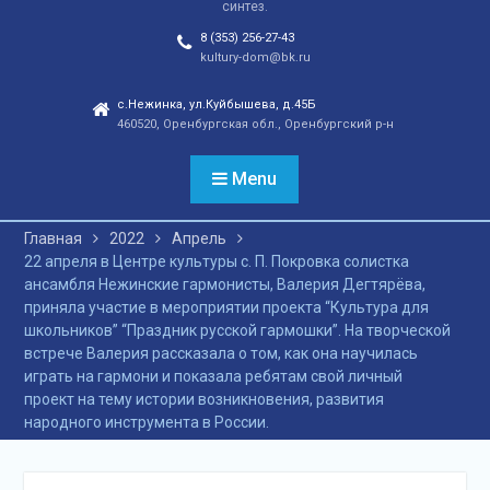
синтез.
отношений, а также
сохранения
8 (353) 256-27-43
этнокультурного
kultury-dom@bk.ru
наследия. Тренды
народной культуры
с.Нежинка, ул.Куйбышева, д.45Б
460520, Оренбургская обл., Оренбургский р-н
незаметно вышли на
новый круг популярности
и это доказано большой
Menu
концертной программой
творческих коллективов
Главная
2022
Апрель
села и большой
22 апреля в Центре культуры с. П. Покровка солистка
красочной школьной
ансамбля Нежинские гармонисты, Валерия Дегтярёва,
ярмаркой. В финале
приняла участие в мероприятии проекта “Культура для
праздника, была
школьников” “Праздник русской гармошки”. На творческой
разыграна
встрече Валерия рассказала о том, как она научилась
беспроигрышная
играть на гармони и показала ребятам свой личный
лотерея и все кто принял
проект на тему истории возникновения, развития
участие, получили
народного инструмента в России.
ценные призы от
спонсоров в виде
упаковок