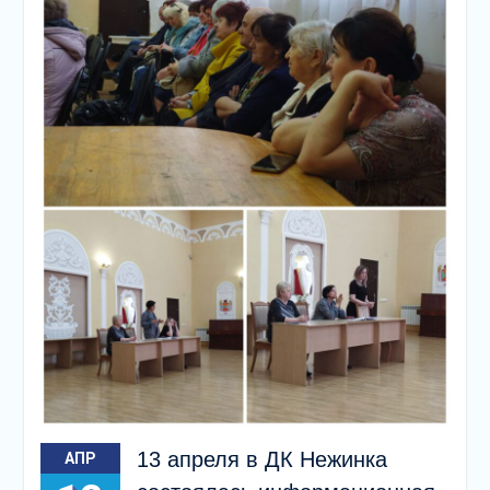
подсолнечного масла и
муки.
Дом культуры
приглашает!
Наша землячка стала
финалисткой
Всероссийского
конкурса «Библиотекарь
года – 2025»
13 апреля в ДК Нежинка
АПР