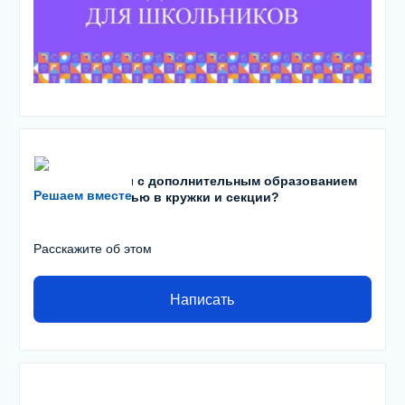
Есть проблемы с дополнительным образованием
Решаем вместе
детей? С записью в кружки и секции?
Расскажите об этом
Написать