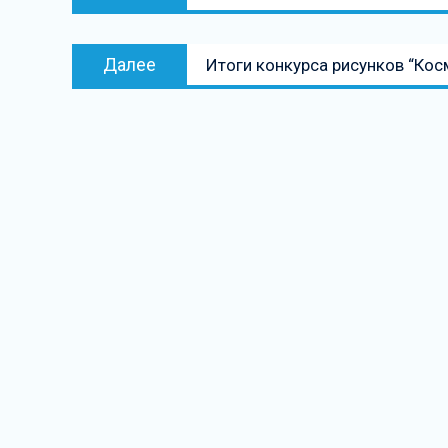
запись:
записям
Следующая
Далее
Итоги конкурса рисунков “Кос
запись