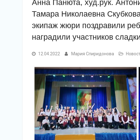
Анна Панюта, худ.рук. Антон
Тамара Николаевна Скубкова.
экипаж жюри поздравили реб
наградили участников сладк
12.04.2022
Мария Спиридонова
Новос