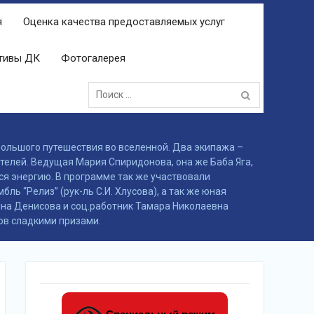
я
Оценка качества предоставляемых услуг
ктивы ДК
Фотогалерея
Поиск:
большого путешествия во вселенной. Два экипажа –
телей. Ведущая Мария Спиридонова, она же Баба Яга,
ся энергию. В программе так же участвовали
ь “Релиз” (рук-ль С.И. Хлусова), а так же юная
ина Денисова и соц.работник Тамара Николаевна
ов сладкими призами.