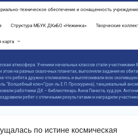
риально-техническое обеспечение и оснащенность учреждени
в
Структура МБУК ДКиБО «Нежинка»
Творческие колле
 карта
еская атмосфера. Ученики начальных классов стали участниками 
 этом на разных сказочных планетах, выполняли задания их обита
 на что ребята дружно откликались и выплёскивали всю скопившую
 “Волшебный ключ”(рук-ль Е.П. Проскурина), танцевальный ансамбл
вовали работники ДК – библиотекарь Анна Панюта, худ.рук. Антон
поздравили ребят с отличными результатами и наградили участник
щущалась по истине космическая