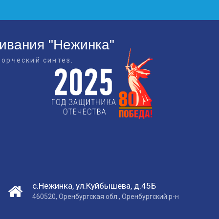
живания "Нежинка"
ворческий синтез.
с.Нежинка, ул.Куйбышева, д.45Б
460520, Оренбургская обл., Оренбургский р-н