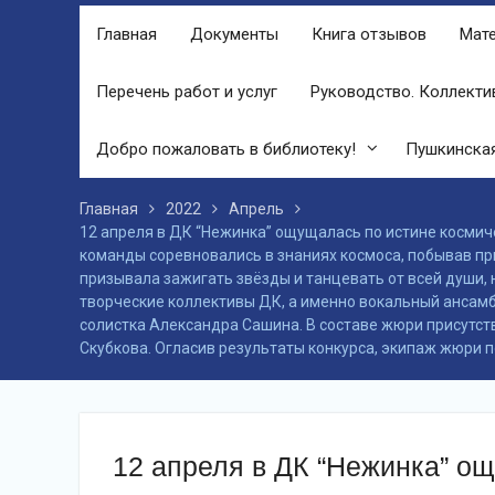
финале праздника, была разыграна
Главная
Документы
Книга отзывов
Мате
беспроигрышная лотерея и все кто
принял участие, получили ценные
призы от спонсоров в виде упаковок
Перечень работ и услуг
Руководство. Коллекти
подсолнечного масла и муки.
Дом культуры приглашает!
Добро пожаловать в библиотеку!
Пушкинская
Наша землячка стала финалисткой
Всероссийского конкурса
«Библиотекарь года – 2025»
Главная
2022
Апрель
12 апреля в ДК “Нежинка” ощущалась по истине космич
команды соревновались в знаниях космоса, побывав при
призывала зажигать звёзды и танцевать от всей души,
творческие коллективы ДК, а именно вокальный ансамбль
солистка Александра Сашина. В составе жюри присутст
Скубкова. Огласив результаты конкурса, экипаж жюри 
12 апреля в ДК “Нежинка” о