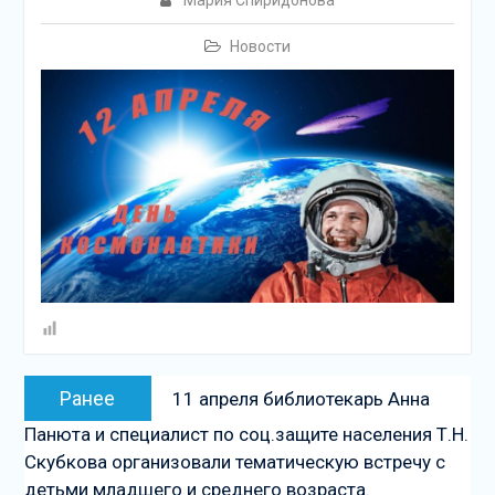
Мария Спиридонова
подсолнечного масла и
муки.
Новости
Дом культуры
приглашает!
Наша землячка стала
финалисткой
Всероссийского
конкурса «Библиотекарь
года – 2025»
Навигация
Предыдущая
Ранее
11 апреля библиотекарь Анна
по
запись:
Панюта и специалист по соц.защите населения Т.Н.
записям
Скубкова организовали тематическую встречу с
детьми младшего и среднего возраста.