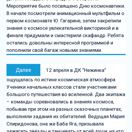
Мероприятие было посвящено Дню космонавтики.
В начале посмотрели анимационный мультфильм о
первом космонавте Ю. Гагарине, затем закрепили
знания о космосе увлекательной викториной и в
финале придумали и смастерили скафандр. Ребята
остались довольны интересной программой и
пополнили свой багаж новыми знаниями.
Следующая
Далее
12 апреля в ДК “Нежинка”
запись
ощущалась по истине космическая атмосфера.
Ученики начальных классов стали участниками
большого путешествия во вселенной. Два экипажа
– команды соревновались в знаниях космоса,
побывав при этом на разных сказочных планетах,
выполняли задания их обитателей. Ведущая Мария
Спиридонова, она же Баба Яга, призывала
зажигать звёзды и танцевать от всей души, на что