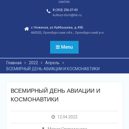
синтез.
отношений, а также
сохранения
8 (353) 256-27-43
этнокультурного
kultury-dom@bk.ru
наследия. Тренды
народной культуры
с.Нежинка, ул.Куйбышева, д.45Б
460520, Оренбургская обл., Оренбургский р-н
незаметно вышли на
новый круг популярности
и это доказано большой
Menu
концертной программой
творческих коллективов
Главная
2022
Апрель
села и большой
ВСЕМИРНЫЙ ДЕНЬ АВИАЦИИ И КОСМОНАВТИКИ
красочной школьной
ярмаркой. В финале
праздника, была
разыграна
ВСЕМИРНЫЙ ДЕНЬ АВИАЦИИ И
беспроигрышная
КОСМОНАВТИКИ
лотерея и все кто принял
участие, получили
ценные призы от
12.04.2022
спонсоров в виде
упаковок