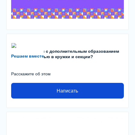
Есть проблемы с дополнительным образованием
Решаем вместе
детей? С записью в кружки и секции?
Расскажите об этом
Написать