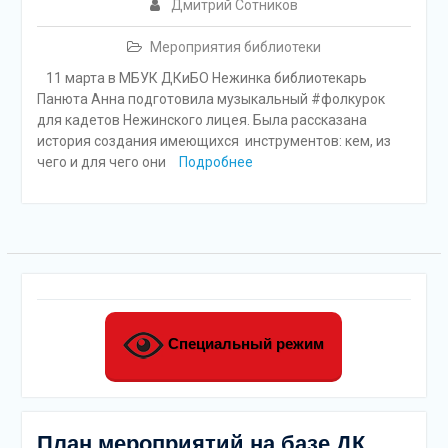
подсолнечного масла и
Дмитрий Сотников
муки.
Дом культуры
Мероприятия библиотеки
приглашает!
11 марта в МБУК ДКиБО Нежинка библиотекарь
Наша землячка стала
Панюта Анна подготовила музыкальный #фолкурок
финалисткой
для кадетов Нежинского лицея. Была рассказана
Всероссийского
история создания имеющихся инструментов: кем, из
конкурса «Библиотекарь
чего и для чего они
Подробнее
года – 2025»
Специальный режим
План мероприятий на базе ДК