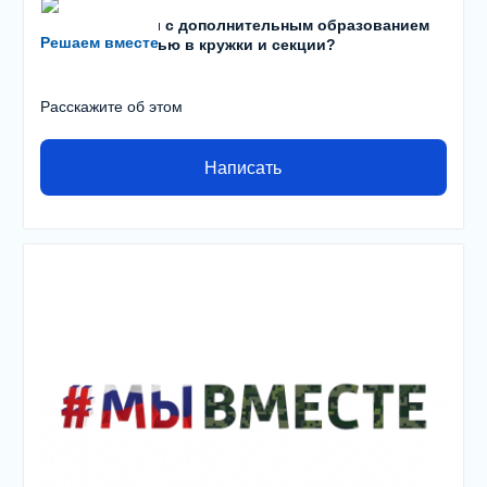
Есть проблемы с дополнительным образованием
Решаем вместе
детей? С записью в кружки и секции?
Расскажите об этом
Написать