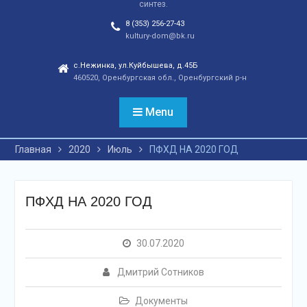
синтез.
отношений, а также
сохранения
8 (353) 256-27-43
этнокультурного
kultury-dom@bk.ru
наследия. Тренды
народной культуры
с.Нежинка, ул.Куйбышева, д.45Б
460520, Оренбургская обл., Оренбургский р-н
незаметно вышли на
новый круг популярности
и это доказано большой
Menu
концертной программой
творческих коллективов
Главная
2020
Июль
ПФХД НА 2020 ГОД
села и большой
красочной школьной
ярмаркой. В финале
праздника, была
ПФХД НА 2020 ГОД
разыграна
беспроигрышная
лотерея и все кто принял
30.07.2020
участие, получили
ценные призы от
Дмитрий Сотников
спонсоров в виде
упаковок
Документы