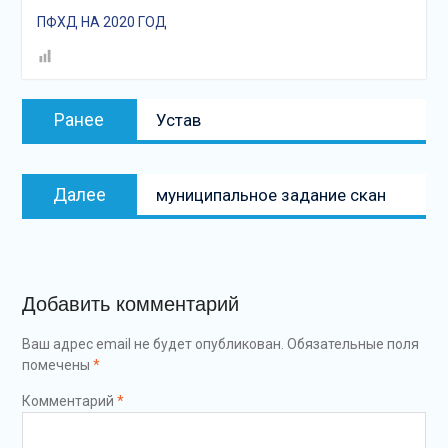
подсолнечного масла и
ПФХД НА 2020 ГОД
муки.
Дом культуры
приглашает!
Наша землячка стала
Навигация
Предыдущая
финалисткой
Ранее
Устав
по
запись:
Всероссийского
конкурса «Библиотекарь
записям
года – 2025»
Следующая
Далее
муниципальное задание скан
запись
Добавить комментарий
Ваш адрес email не будет опубликован.
Обязательные поля
помечены
*
Комментарий
*