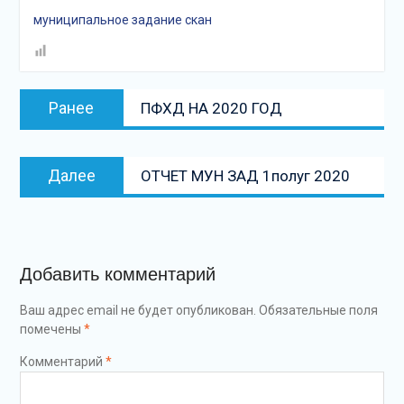
подсолнечного масла и
муниципальное задание скан
муки.
Дом культуры
приглашает!
Наша землячка стала
Навигация
Предыдущая
финалисткой
Ранее
ПФХД НА 2020 ГОД
по
запись:
Всероссийского
конкурса «Библиотекарь
записям
года – 2025»
Следующая
Далее
ОТЧЕТ МУН ЗАД 1полуг 2020
запись
Добавить комментарий
Ваш адрес email не будет опубликован.
Обязательные поля
помечены
*
Комментарий
*