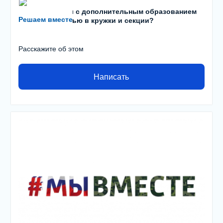
Есть проблемы с дополнительным образованием
Решаем вместе
детей? С записью в кружки и секции?
Расскажите об этом
Написать