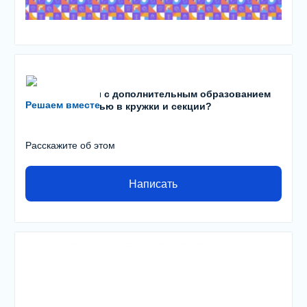
Есть проблемы с дополнительным образованием
Решаем вместе
детей? С записью в кружки и секции?
Расскажите об этом
Написать