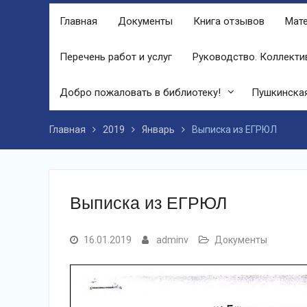
финале праздника, была разыграна
Главная
Документы
Книга отзывов
Мате
беспроигрышная лотерея и все кто
принял участие, получили ценные
призы от спонсоров в виде упаковок
Перечень работ и услуг
Руководство. Коллекти
подсолнечного масла и муки.
Дом культуры приглашает!
Добро пожаловать в библиотеку!
Пушкинская
Наша землячка стала финалисткой
Всероссийского конкурса
«Библиотекарь года – 2025»
Главная
2019
Январь
Выписка из ЕГРЮЛ
Выписка из ЕГРЮЛ
16.01.2019
adminv
Документы