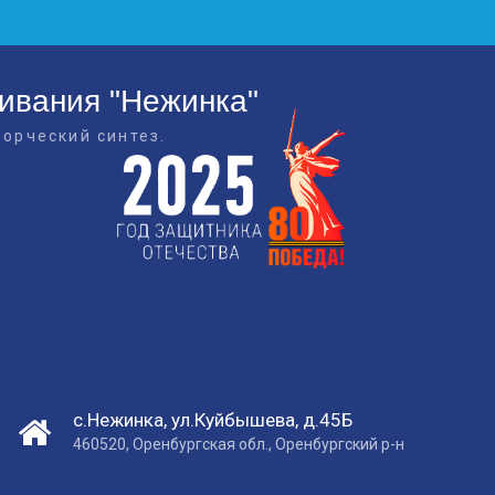
живания "Нежинка"
ворческий синтез.
с.Нежинка, ул.Куйбышева, д.45Б
460520, Оренбургская обл., Оренбургский р-н