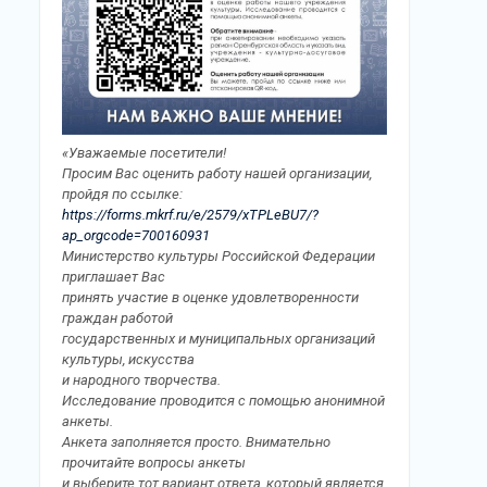
«Уважаемые посетители!
Просим Вас оценить работу нашей организации,
пройдя по ссылке:
https://forms.mkrf.ru/e/2579/xTPLeBU7/?
ap_orgcode=700160931
Министерство культуры Российской Федерации
приглашает Вас
принять участие в оценке удовлетворенности
граждан работой
государственных и муниципальных организаций
культуры, искусства
и народного творчества.
Исследование проводится с помощью анонимной
анкеты.
Анкета заполняется просто. Внимательно
прочитайте вопросы анкеты
и выберите тот вариант ответа, который является