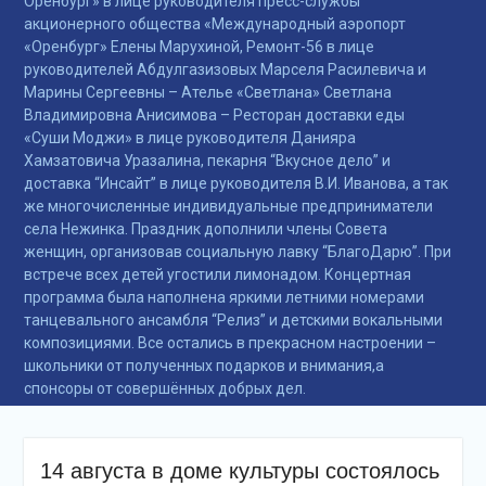
Оренбург» в лице руководителя пресс-службы
подсолнечного масла и
акционерного общества «Международный аэропорт
муки.
«Оренбург» Елены Марухиной, Ремонт-56 в лице
Дом культуры
руководителей Абдулгазизовых Марселя Расилевича и
приглашает!
Марины Сергеевны – Ателье «Светлана» Светлана
Наша землячка стала
Владимировна Анисимова – Ресторан доставки еды
финалисткой
«Суши Моджи» в лице руководителя Данияра
Всероссийского
Хамзатовича Уразалина, пекарня “Вкусное дело” и
конкурса «Библиотекарь
доставка “Инсайт” в лице руководителя В.И. Иванова, а так
года – 2025»
же многочисленные индивидуальные предприниматели
села Нежинка. Праздник дополнили члены Совета
женщин, организовав социальную лавку “БлагоДарю”. При
встрече всех детей угостили лимонадом. Концертная
программа была наполнена яркими летними номерами
танцевального ансамбля “Релиз” и детскими вокальными
композициями. Все остались в прекрасном настроении –
школьники от полученных подарков и внимания,а
спонсоры от совершённых добрых дел.
14 августа в доме культуры состоялось