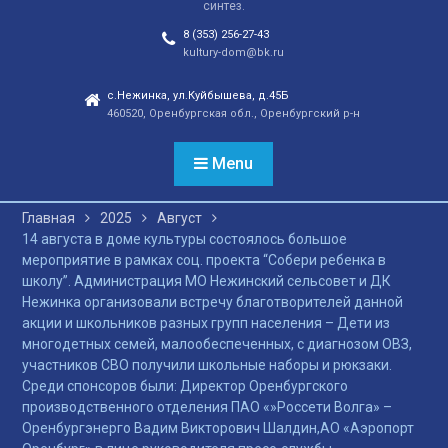
синтез.
отношений, а также
сохранения
8 (353) 256-27-43
этнокультурного
kultury-dom@bk.ru
наследия. Тренды
народной культуры
с.Нежинка, ул.Куйбышева, д.45Б
460520, Оренбургская обл., Оренбургский р-н
незаметно вышли на
новый круг популярности
и это доказано большой
Menu
концертной программой
творческих коллективов
Главная
2025
Август
села и большой
14 августа в доме культуры состоялось большое
красочной школьной
мероприятие в рамках соц. проекта “Собери ребенка в
ярмаркой. В финале
школу”. Администрация МО Нежинский сельсовет и ДК
праздника, была
Нежинка организовали встречу благотворителей данной
разыграна
акции и школьников разных групп населения – Дети из
беспроигрышная
многодетных семей, малообеспеченных, с диагнозом ОВЗ,
лотерея и все кто принял
участников СВО получили школьные наборы и рюкзаки.
участие, получили
Среди спонсоров были: Директор Оренбургского
ценные призы от
производственного отделения ПАО «»Россети Волга» –
спонсоров в виде
Оренбургэнерго Вадим Викторович Шалдин,АО «Аэропорт
упаковок