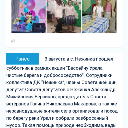
Навигация
Предыдущая
Ранее
3 августа в с. Нежинка прошёл
по
запись:
субботник в рамках акции “Бассейну Урала –
записям
чистые берега и добрососедство”. Сотрудники
коллектива ДК “Нежинка”, члены Совета женщин,
депутат Совета депутатов с.Нежинка Александр
Михайлович Берников, председатель Совета
ветеранов Галина Николаевна Макарова, а так же
неравнодушные жители села организовали поход
по берегу реки Урал и собрали разбросанный
мусор. Такая помощь природе необходима, ведь