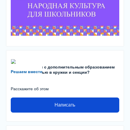
Есть проблемы с дополнительным образованием
Решаем вместе
детей? С записью в кружки и секции?
Расскажите об этом
Написать