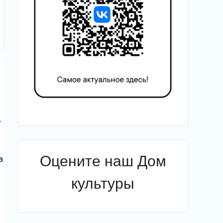
–
Оцените наш Дом
а
культуры
я