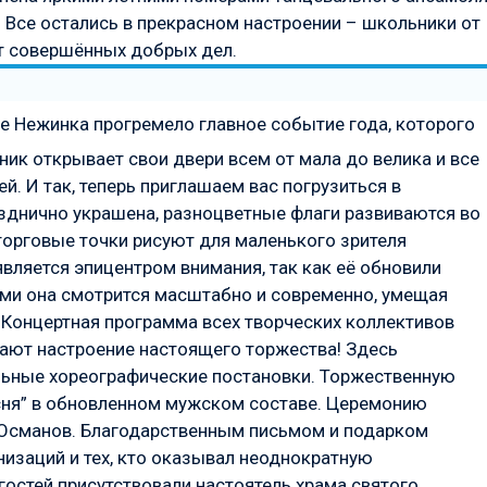
 Все остались в прекрасном настроении – школьники от
т совершённых добрых дел.
еле Нежинка прогремело главное событие года, которого
ик открывает свои двери всем от мала до велика и все
й. И так, теперь приглашаем вас погрузиться в
днично украшена, разноцветные флаги развиваются во
торговые точки рисуют для маленького зрителя
является эпицентром внимания, так как её обновили
ами она смотрится масштабно и современно, умещая
 Концертная программа всех творческих коллективов
ают настроение настоящего торжества! Здесь
льные хореографические постановки. Торжественную
сня” в обновленном мужском составе. Церемонию
. Османов. Благодарственным письмом и подарком
изаций и тех, кто оказывал неоднократную
гостей присутствовали настоятель храма святого