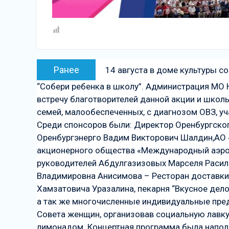
Навигация
Предыдущая
Ранее
14 августа в доме культуры с
по
запись:
“Собери ребенка в школу”. Администрация МО 
записям
встречу благотворителей данной акции и школ
семей, малообеспеченных, с диагнозом ОВЗ, у
Среди спонсоров были: Директор Оренбургског
Оренбургэнерго Вадим Викторович Шалдин,АО 
акционерного общества «Международный аэроп
руководителей Абдулгазизовых Марселя Расиле
Владимировна Анисимова – Ресторан доставки
Хамзатовича Уразалина, пекарня “Вкусное дело”
а так же многочисленные индивидуальные пре
Совета женщин, организовав социальную лавку 
лимонадом. Концертная программа была напол