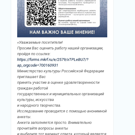
«Уважаемые посетители!
Просим Вас оценить работу нашей организации,
пройдя по ссылке:
https://forms.mkrf.ru/e/2579/xTPLeBU7/?
ap_orgcode=700160931
Министерство культуры Российской Федерации
приглашает Вас
принять участие в оценке удовлетворенности
граждан работой
государственных и муниципальных организаций
культуры, искусства
и народного творчества.
Исследование проводится с помощью анонимной
анкеты.
Анкета заполняется просто. Внимательно
прочитайте вопросы анкеты
и выберите тот вариант ответа, который является