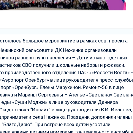
остоялось большое мероприятие в рамках соц. проекта
Нежинский сельсовет и ДК Нежинка организовали
ьников разных групп населения – Дети из многодетных
частников СВО получили школьные наборы и рюкзаки.
о производственного отделения ПАО «»Россети Волга» 
«Аэропорт Оренбург» в лице руководителя пресс-службы
орт «Оренбург» Елены Марухиной, Ремонт-56 в лице
вича и Марины Сергеевны – Ателье «Светлана» Светлан
 еды «Суши Моджи» в лице руководителя Данияра
 и доставка “Инсайт” в лице руководителя В.И. Иванова,
дприниматели села Нежинка. Праздник дополнили члены
“БлагоДарю”. При встрече всех детей угостили
нена яркими летними номерами танцевального ансамбл