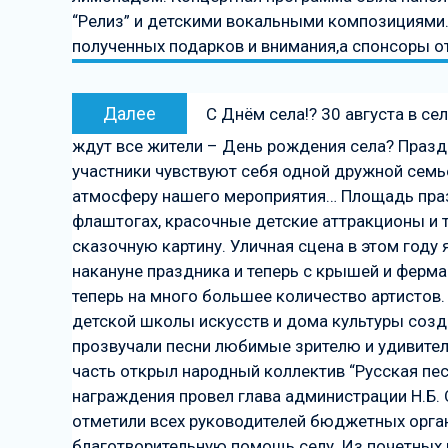
“Релиз” и детскими вокальными композициями.
полученных подарков и внимания,а спонсоры о
Следующая
Далее
С Днём села!? 30 августа в с
запись
ждут все жители – День рождения села? Праздн
участники чувствуют себя одной дружной семье
атмосферу нашего мероприятия… Площадь праз
флаштогах, красочные детские аттракционы и 
сказочную картину. Уличная сцена в этом году 
накануне праздника и теперь с крышей и ферм
теперь на много большее количество артистов.
детской школы искусств и дома культуры созд
прозвучали песни любимые зрителю и удивите
часть открыл народный коллектив “Русская пе
награждения провел глава администрации Н.Б
отметили всех руководителей бюджетных орган
благотворительную помощь селу. Из почетных 