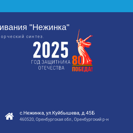
живания "Нежинка"
ворческий синтез.
с.Нежинка, ул.Куйбышева, д.45Б
460520, Оренбургская обл., Оренбургский р-н