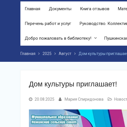
финале праздника, была разыграна
Главная
Документы
Книга отзывов
Мате
беспроигрышная лотерея и все кто
принял участие, получили ценные
призы от спонсоров в виде упаковок
Перечень работ и услуг
Руководство. Коллекти
подсолнечного масла и муки.
Дом культуры приглашает!
Добро пожаловать в библиотеку!
Пушкинская
Наша землячка стала финалисткой
Всероссийского конкурса
«Библиотекарь года – 2025»
Главная
2025
Август
Дом культуры приглашае
Дом культуры приглашает!
20.08.2025
Мария Спиридонова
Новос