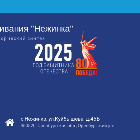
живания "Нежинка"
ворческий синтез.
с.Нежинка, ул.Куйбышева, д.45Б
460520, Оренбургская обл., Оренбургский р-н