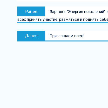
Навигация
Предыдущая
Ранее
Зарядка “Энергия поколений”
по
запись:
всех принять участие, размяться и поднять себ
записям
Следующая
Далее
Приглашаем всех!
запись