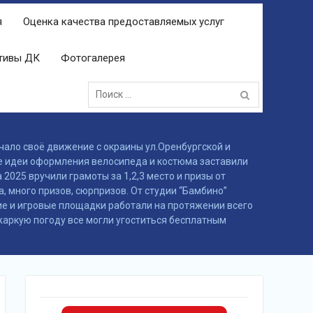
я
Оценка качества предоставляемых услуг
ктивы ДК
Фотогалерея
Поиск:
чало своё движение с окраины ул.Оренбургской и
е идеи оформления велосипеда и костюма заставили
025 вручили грамоты за 1,2,3 место и призы от
, много призов, сюрпризов. От студии “Бамбино”
ие и игровые площадки работали на протяжении всего
жаркую погоду все могли угоститься бесплатным