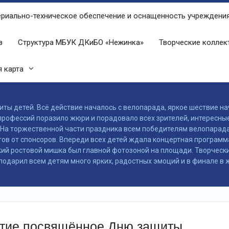
риально-техническое обеспечение и оснащенность учреждени
в
Структура МБУК ДКиБО «Нежинка»
Творческие колле
 карта
ы детей. Всё действие началось с велопарада, яркое шествие на
рофессий поразило жюри и порадовало всех зрителей, интересны
На торжественной части праздника всем победителям велопарада 2
тов от спонсоров. Впереди всех детей ждала концертная программа
ркий ростовой мишка был главной фотозоной на площади. Творческ
подарил всем детям много ярких, радостных эмоций и в финале в 
ятие посвящённое Дню защиты