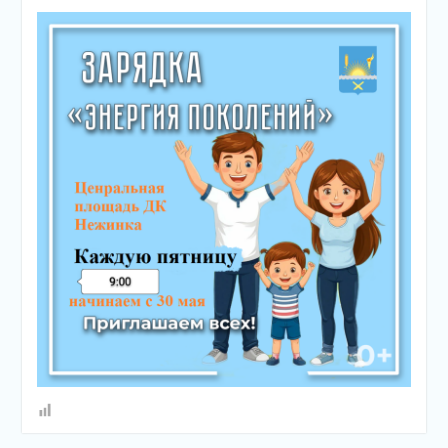
подсолнечного масла и
муки.
Дом культуры
приглашает!
Наша землячка стала
финалисткой
Всероссийского
конкурса «Библиотекарь
года – 2025»