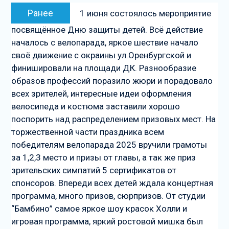
Навигация
Предыдущая
Ранее
1 июня состоялось мероприятие
по
запись:
посвящённое Дню защиты детей. Всё действие
записям
началось с велопарада, яркое шествие начало
своё движение с окраины ул.Оренбургской и
финишировали на площади ДК. Разнообразие
образов профессий поразило жюри и порадовало
всех зрителей, интересные идеи оформления
велосипеда и костюма заставили хорошо
поспорить над распределением призовых мест. На
торжественной части праздника всем
победителям велопарада 2025 вручили грамоты
за 1,2,3 место и призы от главы, а так же приз
зрительских симпатий 5 сертификатов от
спонсоров. Впереди всех детей ждала концертная
программа, много призов, сюрпризов. От студии
“Бамбино” самое яркое шоу красок Холли и
игровая программа, яркий ростовой мишка был