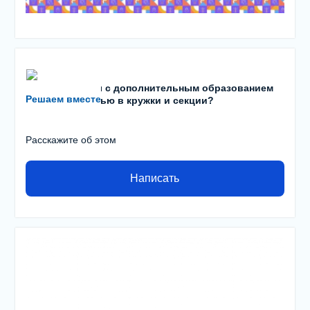
Есть проблемы с дополнительным образованием
Решаем вместе
детей? С записью в кружки и секции?
Расскажите об этом
Написать