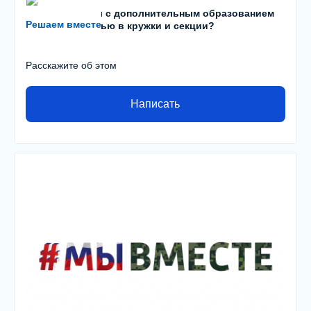
Есть проблемы с дополнительным образованием
Решаем вместе
детей? С записью в кружки и секции?
Расскажите об этом
Написать