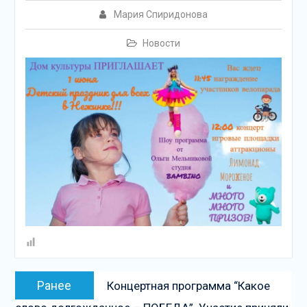
подсолнечного масла и
Мария Спиридонова
муки.
Дом культуры
Новости
приглашает!
Наша землячка стала
финалисткой
Всероссийского
конкурса «Библиотекарь
года – 2025»
Навигация
Предыдущая
Ранее
Концертная программа “Какое
по
запись: