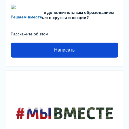
Есть проблемы с дополнительным образованием
Решаем вместе
детей? С записью в кружки и секции?
Расскажите об этом
Написать