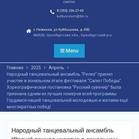
синтез.
отношений, а также
сохранения
8 (353) 256-27-43
этнокультурного
kultury-dom@bk.ru
наследия. Тренды
народной культуры
с.Нежинка, ул.Куйбышева, д.45Б
460520, Оренбургская обл., Оренбургский р-н
незаметно вышли на
новый круг популярности
и это доказано большой
Menu
концертной программой
творческих коллективов
Главная
2025
Апрель
села и большой
Народный танцевальный ансамбль “Релиз” принял
красочной школьной
участие в зональном этапе фестиваля “Салют Победы”.
ярмаркой. В финале
Хореографическая постановка “Русский сувенир” была
праздника, была
признана одним из лучших номеров всей программы.
разыграна
Гордимся нашей танцевальной молодежью и желаем ещё
беспроигрышная
многократных побед!
лотерея и все кто принял
участие, получили
ценные призы от
спонсоров в виде
Народный танцевальный ансамбль
упаковок