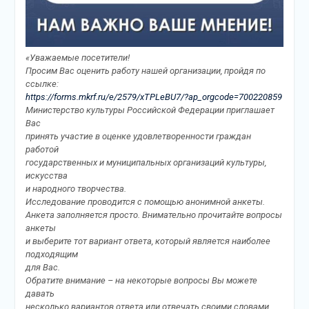
«Уважаемые посетители!
Просим Вас оценить работу нашей организации, пройдя по
ссылке:
https://forms.mkrf.ru/e/2579/xTPLeBU7/?ap_orgcode=700220859
Министерство культуры Российской Федерации приглашает
Вас
принять участие в оценке удовлетворенности граждан
работой
государственных и муниципальных организаций культуры,
искусства
и народного творчества.
Исследование проводится с помощью анонимной анкеты.
Анкета заполняется просто. Внимательно прочитайте вопросы
анкеты
и выберите тот вариант ответа, который является наиболее
подходящим
для Вас.
Обратите внимание – на некоторые вопросы Вы можете
давать
несколько вариантов ответа или отвечать своими словами.