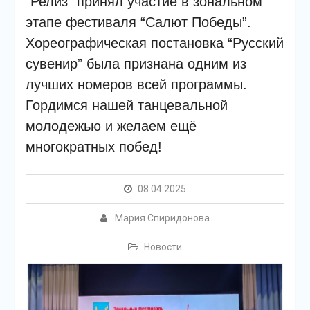
“Релиз” принял участие в зональном
подсолнечного масла и
муки.
этапе фестиваля “Салют Победы”.
Дом культуры
Хореографическая постановка “Русский
приглашает!
сувенир” была признана одним из
Наша землячка стала
финалисткой
лучших номеров всей программы.
Всероссийского
Гордимся нашей танцевальной
конкурса «Библиотекарь
года – 2025»
молодежью и желаем ещё
многократных побед!
08.04.2025
Мария Спиридонова
Новости