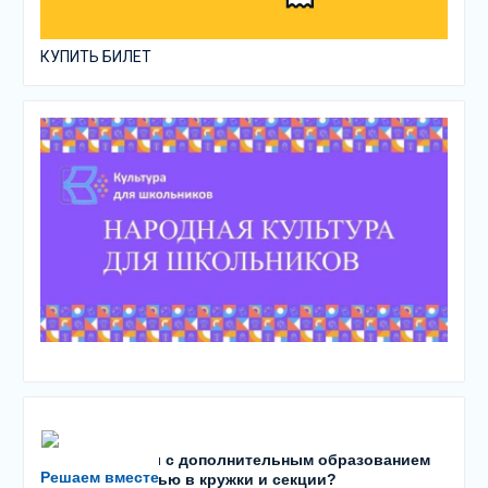
КУПИТЬ БИЛЕТ
Есть проблемы с дополнительным образованием
Решаем вместе
детей? С записью в кружки и секции?