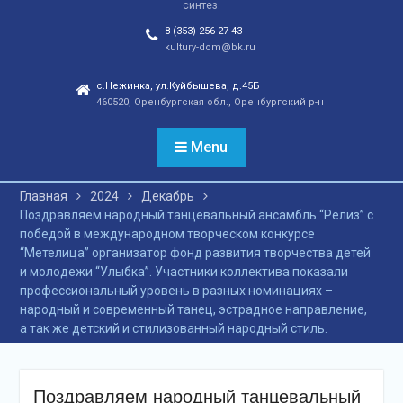
синтез.
отношений, а также
сохранения
8 (353) 256-27-43
этнокультурного
kultury-dom@bk.ru
наследия. Тренды
народной культуры
с.Нежинка, ул.Куйбышева, д.45Б
460520, Оренбургская обл., Оренбургский р-н
незаметно вышли на
новый круг популярности
и это доказано большой
Menu
концертной программой
творческих коллективов
Главная
2024
Декабрь
села и большой
Поздравляем народный танцевальный ансамбль “Релиз” с
красочной школьной
победой в международном творческом конкурсе
ярмаркой. В финале
“Метелица” организатор фонд развития творчества детей
праздника, была
и молодежи “Улыбка”. Участники коллектива показали
разыграна
профессиональный уровень в разных номинациях –
беспроигрышная
народный и современный танец, эстрадное направление,
лотерея и все кто принял
а так же детский и стилизованный народный стиль.
участие, получили
ценные призы от
спонсоров в виде
упаковок
Поздравляем народный танцевальный