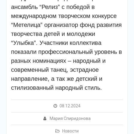
подсолнечного масла и
ансамбль “Релиз” с победой в
муки.
Дом культуры
международном творческом конкурсе
приглашает!
“Метелица” организатор фонд развития
Наша землячка стала
творчества детей и молодежи
финалисткой
Всероссийского
“Улыбка”. Участники коллектива
конкурса «Библиотекарь
показали профессиональный уровень в
года – 2025»
разных номинациях – народный и
современный танец, эстрадное
направление, а так же детский и
стилизованный народный стиль.
08.12.2024
Мария Спиридонова
Новости