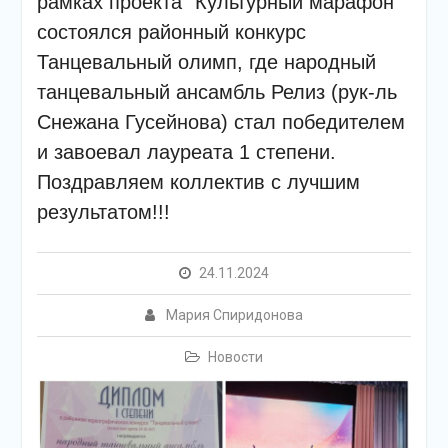
рамках проекта “Культурный марафон”
подсолнечного масла и
муки.
состоялся районный конкурс
Дом культуры
Танцевальный олимп, где народный
приглашает!
танцевальный ансамбль Релиз (рук-ль
Наша землячка стала
финалисткой
Снежана Гусейнова) стал победителем
Всероссийского
и завоевал лауреата 1 степени.
конкурса «Библиотекарь
года – 2025»
Поздравляем коллектив с лучшим
результатом!!!
24.11.2024
Мария Спиридонова
Новости