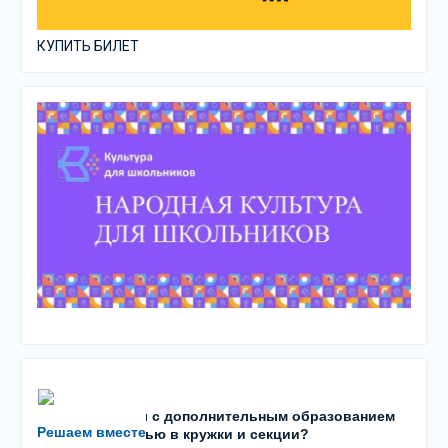
КУПИТЬ БИЛЕТ
Есть проблемы с дополнительным образованием
Решаем вместе
детей? С записью в кружки и секции?