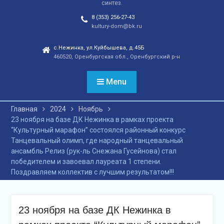
синтез.
отношений, а также
сохранения
8 (353) 256-27-43
этнокультурного
kultury-dom@bk.ru
наследия. Тренды
народной культуры
с.Нежинка, ул.Куйбышева, д.45Б
460520, Оренбургская обл., Оренбургский р-н
незаметно вышли на
новый круг популярности
и это доказано большой
Menu
концертной программой
творческих коллективов
Главная
2024
Ноябрь
села и большой
23 ноября на базе ДК Нежинка в рамках проекта
красочной школьной
“Культурный марафон” состоялся районный конкурс
ярмаркой. В финале
Танцевальный олимп, где народный танцевальный
праздника, была
ансамбль Релиз (рук-ль Снежана Гусейнова) стал
разыграна
победителем и завоевал лауреата 1 степени.
беспроигрышная
Поздравляем коллектив с лучшим результатом!!!
лотерея и все кто принял
участие, получили
ценные призы от
спонсоров в виде
23 ноября на базе ДК Нежинка в
упаковок