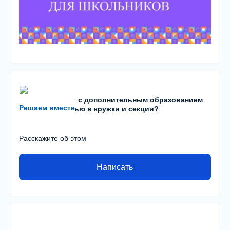
Есть проблемы с дополнительным образованием
Решаем вместе
детей? С записью в кружки и секции?
Расскажите об этом
Написать