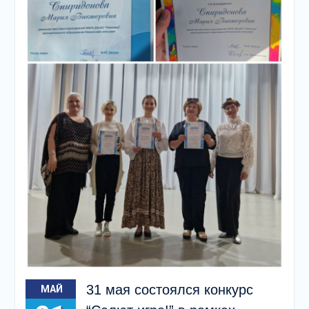
разыграна
беспроигрышная
лотерея и все кто принял
участие, получили
ценные призы от
спонсоров в виде
упаковок
подсолнечного масла и
муки.
31 мая состоялся конкурс
МАЙ