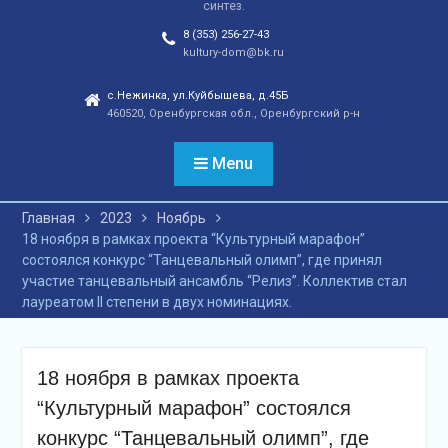
синтез.
отношений, а также
сохранения
8 (353) 256-27-43
этнокультурного
kultury-dom@bk.ru
наследия. Тренды
народной культуры
с.Нежинка, ул.Куйбышева, д.45Б
460520, Оренбургская обл., Оренбургский р-н
незаметно вышли на
новый круг популярности
и это доказано большой
Menu
концертной программой
творческих коллективов
Главная
2023
Ноябрь
села и большой
18 ноября в рамках проекта “Культурный марафон”
красочной школьной
состоялся конкурс “Танцевальный олимп”, где принял
ярмаркой. В финале
участие танцевальный ансамбль “Релиз”. Коллектив стал
праздника, была
лауреатом II степени в двух номинациях.
разыграна
беспроигрышная
лотерея и все кто принял
участие, получили
18 ноября в рамках проекта
ценные призы от
“Культурный марафон” состоялся
спонсоров в виде
упаковок
конкурс “Танцевальный олимп”, где