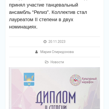
подсолнечного масла и
принял участие танцевальный
муки.
ансамбль “Релиз”. Коллектив стал
Дом культуры
приглашает!
лауреатом II степени в двух
Наша землячка стала
номинациях.
финалисткой
Всероссийского
конкурса «Библиотекарь
20.11.2023
года – 2025»
Мария Спиридонова
Новости