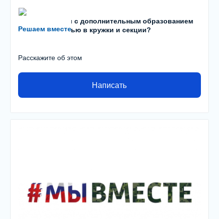
Есть проблемы с дополнительным образованием
Решаем вместе
детей? С записью в кружки и секции?
Расскажите об этом
Написать