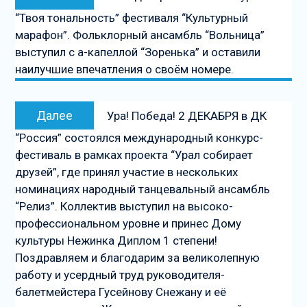
по
запись:
“Твоя тональность” фестиваля “Культурный
записям
марафон”. Фольклорный ансамбль “Вольница”
выступил с а-капеллой “Зоренька” и оставили
наилучшие впечатления о своём номере.
Следующая
Далее
Ура! Победа! 2 ДЕКАБРЯ в ДК
запись
“Россия” состоялся международный конкурс-
фестиваль в рамках проекта “Урал собирает
друзей”, где принял участие в нескольких
номинациях народный танцевальный ансамбль
“Релиз”. Коллектив выступил на высоко-
профессиональном уровне и принес Дому
культуры Нежинка Диплом 1 степени!
Поздравляем и благодарим за великолепную
работу и усердный труд руководителя-
балетмейстера Гусейнову Снежану и её