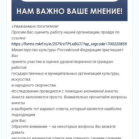
«Уважаемые посетители!
Просим Вас оценить работу нашей организации, пройдя по
ссылке:
https://forms.mkrf.ru/e/2579/xTPLeBU7/?ap_orgcode=700220859
Министерство культуры Российской Федерации приглашает
Вас
принять участие в оценке удовлетворенности граждан
работой
государственных и муниципальных организаций культуры,
искусства
и народного творчества.
Исследование проводится с помощью анонимной анкеты.
Анкета заполняется просто. Внимательно прочитайте вопросы
анкеты
и выберите тот вариант ответа, который является наиболее
подходящим
для Вас.
Обратите внимание – на некоторые вопросы Вы можете
давать
несколько вариантов ответа или отвечать своими словами.