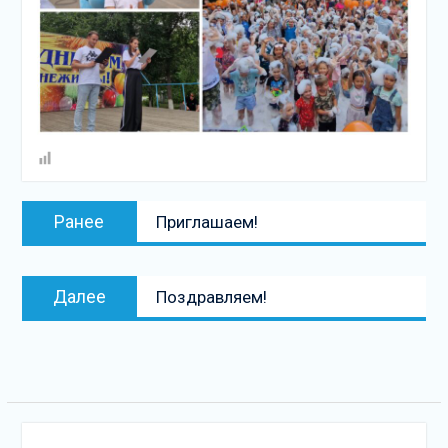
Навигация
Предыдущая
Ранее
Приглашаем!
по
запись:
записям
Следующая
Далее
Поздравляем!
запись