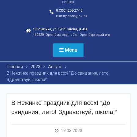
синтез.
отношений, а также
сохранения
8 (353) 256-27-43
этнокультурного
kultury-dom@bk.ru
наследия. Тренды
народной культуры
с.Нежинка, ул.Куйбышева, д.45Б
460520, Оренбургская обл., Оренбургский р-н
незаметно вышли на
новый круг популярности
и это доказано большой
Menu
концертной программой
творческих коллективов
Главная
2023
Август
села и большой
В Нежинке праздник для всех! “До свидания, лето!
красочной школьной
Здравствуй, школа!”
ярмаркой. В финале
праздника, была
разыграна
беспроигрышная
В Нежинке праздник для всех! “До
лотерея и все кто принял
свидания, лето! Здравствуй, школа!”
участие, получили
ценные призы от
спонсоров в виде
19.08.2023
упаковок