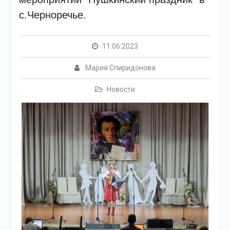
подсолнечного масла и
с.Черноречье.
муки.
Дом культуры
приглашает!
Наша землячка стала
11.06.2023
финалисткой
Всероссийского
Мария Спиридонова
конкурса «Библиотекарь
года – 2025»
Новости