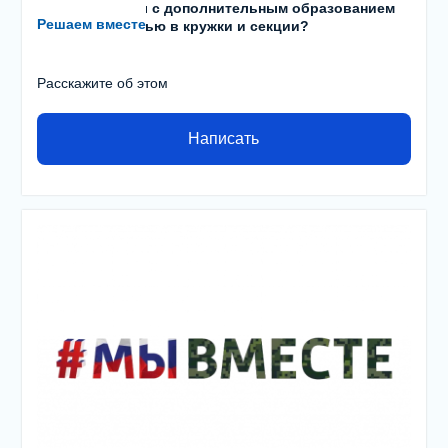
Есть проблемы с дополнительным образованием
Решаем вместе
детей? С записью в кружки и секции?
Расскажите об этом
Написать