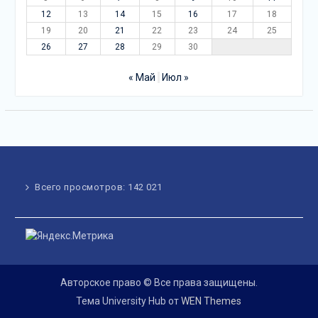
12
13
14
15
16
17
18
19
20
21
22
23
24
25
26
27
28
29
30
« Май
Июл »
Всего просмотров:
142 021
Авторское право © Все права защищены.
Тема University Hub от
WEN Themes