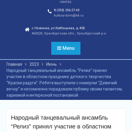
синтез.
отношений, а также
сохранения
8 (353) 256-27-43
этнокультурного
kultury-dom@bk.ru
наследия. Тренды
народной культуры
с.Нежинка, ул.Куйбышева, д.45Б
460520, Оренбургская обл., Оренбургский р-н
незаметно вышли на
новый круг популярности
и это доказано большой
Menu
концертной программой
творческих коллективов
Главная
2023
Июнь
села и большой
Народный танцевальный ансамбль “Релиз” принял
красочной школьной
участие в областном празднике детского творчества
ярмаркой. В финале
“Краски радуги”. Ребята выступили с номером “Девичий
праздника, была
вечор” и несомненно порадовали публику своим талантом,
разыграна
харизмой и интересной постановкой.
беспроигрышная
лотерея и все кто принял
участие, получили
ценные призы от
Народный танцевальный ансамбль
спонсоров в виде
“Релиз” принял участие в областном
упаковок