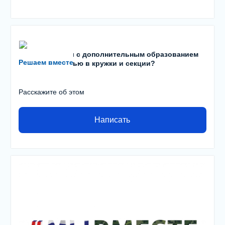
Есть проблемы с дополнительным образованием
Решаем вместе
детей? С записью в кружки и секции?
Расскажите об этом
Написать