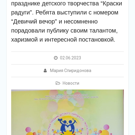
подсолнечного масла и
празднике детского творчества “Краски
муки.
радуги”. Ребята выступили с номером
Дом культуры
“Девичий вечор” и несомненно
приглашает!
Наша землячка стала
порадовали публику своим талантом,
финалисткой
харизмой и интересной постановкой.
Всероссийского
конкурса «Библиотекарь
года – 2025»
02.06.2023
Мария Спиридонова
Новости