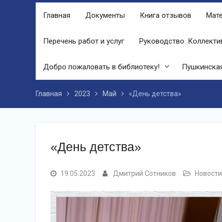
популярности и это доказано большой
Главная
Документы
Книга отзывов
Мате
концертной программой творческих
коллективов села и большой
красочной школьной ярмаркой. В
Перечень работ и услуг
Руководство. Коллекти
финале праздника, была разыграна
беспроигрышная лотерея и все кто
Добро пожаловать в библиотеку!
Пушкинская
принял участие, получили ценные
призы от спонсоров в виде упаковок
подсолнечного масла и муки.
Главная
2023
Май
«День детства»
«День детства»
19.05.2023
Дмитрий Сотников
Новости