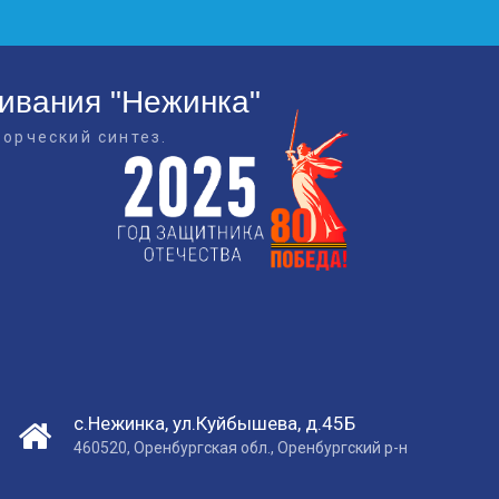
живания "Нежинка"
ворческий синтез.
с.Нежинка, ул.Куйбышева, д.45Б
460520, Оренбургская обл., Оренбургский р-н