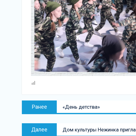
Навигация
Предыдущая
Ранее
«День детства»
по
запись:
записям
Следующая
Далее
Дом культуры Нежинка приглаш
запись