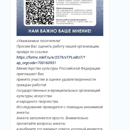
«Уважаемые посетители!
Просим Вас оценить работу нашей организации,
пройдя по ссылке:
https://forms.mkrf.ru/e/2579/xTPLeBU7/?
ap_orgcode=700160931
Министерство культуры Российской Федерации
приглашает Вас
принять участие в оценке удовлетворенности
граждан работой
государственных и муниципальных организаций
культуры, искусства
и народного творчества.
Исследование проводится с помощью анонимной
анкеты.
Анкета заполняется просто. Внимательно
прочитайте вопросы анкеты
и выберите тот вариант ответа, который является