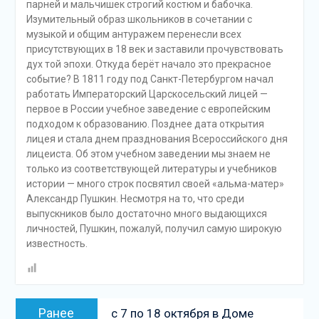
парней и мальчишек строгий костюм и бабочка.
Изумительный образ школьников в сочетании с
музыкой и общим антуражем перенесли всех
присутствующих в 18 век и заставили прочувствовать
дух той эпохи. Откуда берёт начало это прекрасное
событие? В 1811 году под Санкт-Петербургом начал
работать Императорский Царскосельский лицей —
первое в России учебное заведение с европейским
подходом к образованию. Позднее дата открытия
лицея и стала днем празднования Всероссийского дня
лицеиста. Об этом учебном заведении мы знаем не
только из соответствующей литературы и учебников
истории — много строк посвятил своей «альма-матер»
Александр Пушкин. Несмотря на то, что среди
выпускников было достаточно много выдающихся
личностей, Пушкин, пожалуй, получил самую широкую
известность.
Навигация
Предыдущая
Ранее
с 7 по 18 октября в Доме
по