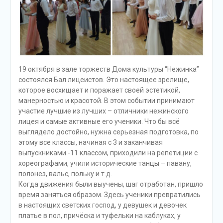
19 октября в зале торжеств Дома культуры “Нежинка”
состоялся Бал лицеистов. Это настоящее зрелище,
которое восхищает и поражает своей эстетикой,
манерностью и красотой. В этом событии принимают
участие лучшие из лучших – отличники нежинского
лицея и самые активные его ученики. Что бы всё
выглядело достойно, нужна серьезная подготовка, по
этому все классы, начиная с 3 и заканчивая
выпускниками -11 классом, приходили на репетиции с
хореографами, учили исторические танцы – павану,
полонез, вальс, польку и т.д.
Когда движения были выучены, шаг отработан, пришло
время заняться образом. Здесь ученики превратились
в настоящих светских господ, у девушек и девочек
платье в пол, причёска и туфельки на каблуках, у