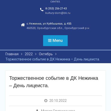
синтез.
отношений, а также
сохранения
8 (353) 256-27-43
этнокультурного
kultury-dom@bk.ru
наследия. Тренды
народной культуры
с.Нежинка, ул.Куйбышева, д.45Б
460520, Оренбургская обл., Оренбургский р-н
незаметно вышли на
новый круг популярности
и это доказано большой
Menu
концертной программой
творческих коллективов
Главная
2022
Октябрь
села и большой
Торжественное событие в ДК Нежинка – День лицеиста.
красочной школьной
ярмаркой. В финале
праздника, была
разыграна
Торжественное событие в ДК Нежинка
беспроигрышная
– День лицеиста.
лотерея и все кто принял
участие, получили
ценные призы от
20.10.2022
спонсоров в виде
упаковок