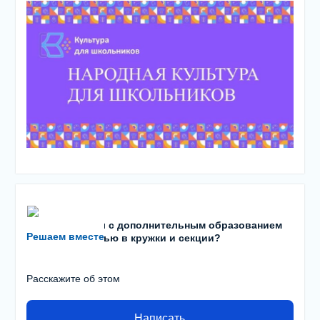
Есть проблемы с дополнительным образованием
Решаем вместе
детей? С записью в кружки и секции?
Расскажите об этом
Написать