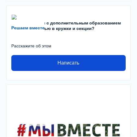
Есть проблемы с дополнительным образованием
Решаем вместе
детей? С записью в кружки и секции?
Расскажите об этом
Написать