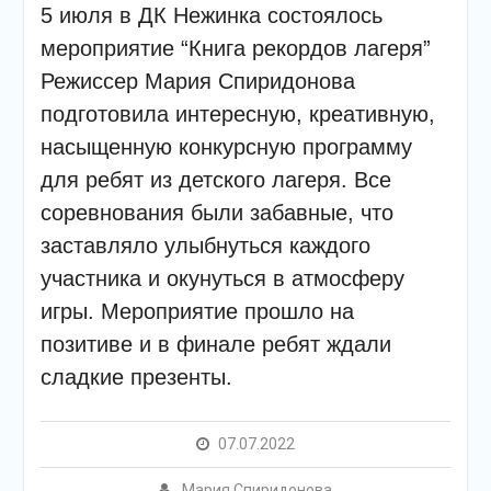
подсолнечного масла и
5 июля в ДК Нежинка состоялось
муки.
мероприятие “Книга рекордов лагеря”
Дом культуры
приглашает!
Режиссер Мария Спиридонова
Наша землячка стала
подготовила интересную, креативную,
финалисткой
насыщенную конкурсную программу
Всероссийского
конкурса «Библиотекарь
для ребят из детского лагеря. Все
года – 2025»
соревнования были забавные, что
заставляло улыбнуться каждого
участника и окунуться в атмосферу
игры. Мероприятие прошло на
позитиве и в финале ребят ждали
сладкие презенты.
07.07.2022
Мария Спиридонова