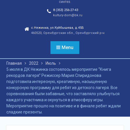
синтез.
отношений, а также
сохранения
8 (353) 256-27-43
этнокультурного
kultury-dom@bk.ru
наследия. Тренды
народной культуры
с.Нежинка, ул.Куйбышева, д.45Б
460520, Оренбургская обл., Оренбургский р-н
незаметно вышли на
новый круг популярности
и это доказано большой
Menu
концертной программой
творческих коллективов
Главная
2022
Июль
села и большой
5 июля в ДК Нежинка состоялось мероприятие “Книга
красочной школьной
рекордов лагеря” Режиссер Мария Спиридонова
ярмаркой. В финале
подготовила интересную, креативную, насыщенную
праздника, была
конкурсную программу для ребят из детского лагеря. Все
разыграна
соревнования были забавные, что заставляло улыбнуться
беспроигрышная
каждого участника и окунуться в атмосферу игры.
лотерея и все кто принял
Мероприятие прошло на позитиве и в финале ребят ждали
участие, получили
сладкие презенты.
ценные призы от
спонсоров в виде
упаковок