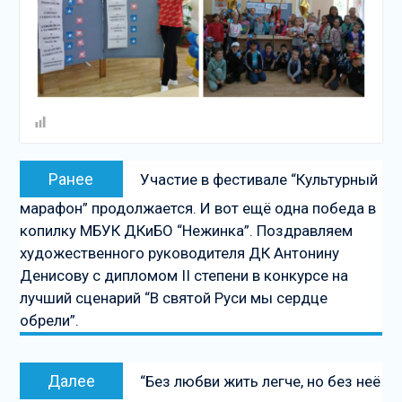
Навигация
Предыдущая
Ранее
Участие в фестивале “Культурный
по
запись:
марафон” продолжается. И вот ещё одна победа в
записям
копилку МБУК ДКиБО “Нежинка”. Поздравляем
художественного руководителя ДК Антонину
Денисову с дипломом II степени в конкурсе на
лучший сценарий “В святой Руси мы сердце
обрели”.
Следующая
Далее
“Без любви жить легче, но без неё
запись