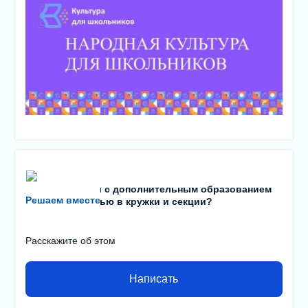
Есть проблемы с дополнительным образованием
Решаем вместе
детей? С записью в кружки и секции?
Расскажите об этом
Написать