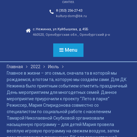
синтез.
отношений, а также
сохранения
8 (353) 256-27-43
этнокультурного
kultury-dom@bk.ru
наследия. Тренды
народной культуры
с.Нежинка, ул.Куйбышева, д.45Б
460520, Оренбургская обл., Оренбургский р-н
незаметно вышли на
новый круг популярности
и это доказано большой
Menu
концертной программой
творческих коллективов
Главная
2022
Июль
села и большой
Главное в жизни – это семья, сначала та в которой мы
красочной школьной
рождаемся, а потом та, которую мы создаём сами. Для ДК
ярмаркой. В финале
Нежинка было приятным событием отметить праздничный
праздника, была
День мероприятием для многодетных семей. Данное
разыграна
мероприятие приурочили к проекту “Лето в парке”
беспроигрышная
Режиссер, Мария Спиридонова совместно со
лотерея и все кто принял
специалистом по социальной работе с населением
участие, получили
Тамарой Николаевной Скубковой организовали
ценные призы от
насыщенную программу – для детей Мария провела
спонсоров в виде
весёлую игровую программу на свежем воздухе, затем
упаковок