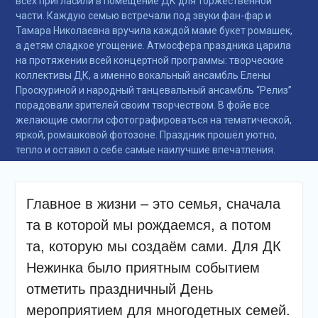
всех пригласили в помещение ДК для торжественной
подсолнечного масла и
части. Каждую семью встречали под звуки фан-фар и
муки.
Тамара Николаевна вручила каждой маме букет ромашек,
Дом культуры
а детям сладкое угощение. Атмосфера праздника царила
приглашает!
на протяжении всей концертной программы: творческие
Наша землячка стала
коллективы ДК, а именно вокальный ансамбль Елены
финалисткой
Проскуриной и народный танцевальный ансамбль “Релиз”
Всероссийского
порадовали зрителей своим творчеством. В фойе все
конкурса «Библиотекарь
желающие смогли сфотографироваться на тематической,
года – 2025»
яркой, ромашковой фотозоне. Праздник прошёл уютно,
тепло и оставил о себе самые наилучшие впечатления.
Главное в жизни – это семья, сначала
та в которой мы рождаемся, а потом
та, которую мы создаём сами. Для ДК
Нежинка было приятным событием
отметить праздничный День
мероприятием для многодетных семей.