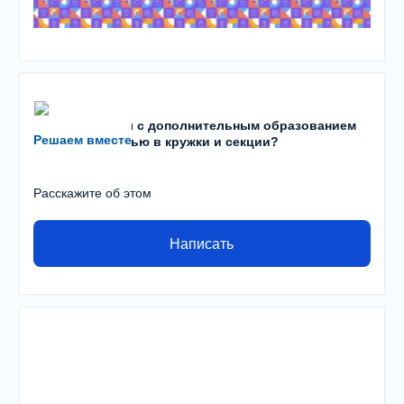
Есть проблемы с дополнительным образованием
Решаем вместе
детей? С записью в кружки и секции?
Расскажите об этом
Написать