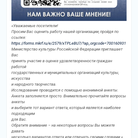
«Уважаемые посетители!
Просим Вас оценить работу нашей организации, пройдя по
ссылке:
https://forms.mkrf.ru/e/2579/xTPLeBU7/?ap_orgcode=700160931
Министерство культуры Российской Федерации приглашает
Вас
принять участие в оценке удовлетворенности граждан
работой
государственных и муниципальных организаций культуры,
искусства
и народного творчества.
Исследование проводится с помощью анонимной анкеты.
Анкета заполняется просто. Внимательно прочитайте вопросы
анкеты
и выберите тот вариант ответа, который является наиболее
подходящим
для Вас.
Обратите внимание – на некоторые вопросы Вы можете
давать
несколько вариантов ответа или отвечать своими словами.».