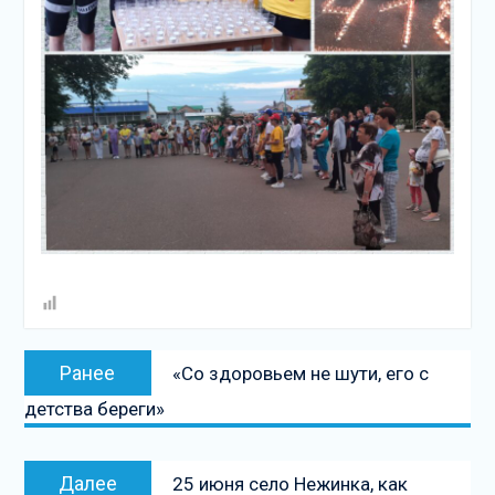
Навигация
Предыдущая
Ранее
«Со здоровьем не шути, его с
по
запись:
детства береги»
записям
Следующая
Далее
25 июня село Нежинка, как