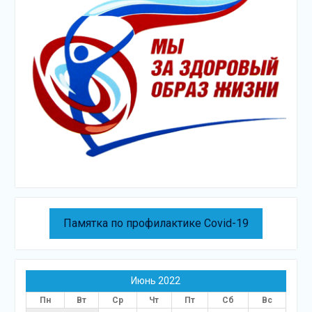
Памятка по профилактике Covid-19
Июнь 2022
Пн
Вт
Ср
Чт
Пт
Сб
Вс