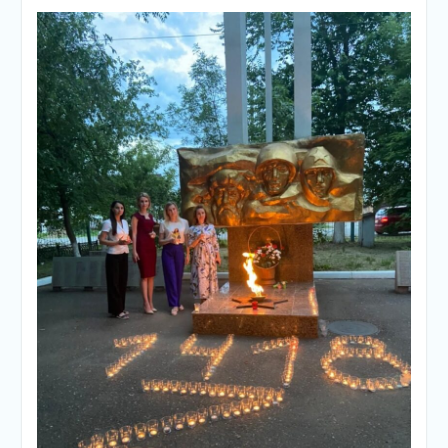
подсолнечного масла и
муки.
Дом культуры
приглашает!
Наша землячка стала
финалисткой
Всероссийского
конкурса «Библиотекарь
года – 2025»