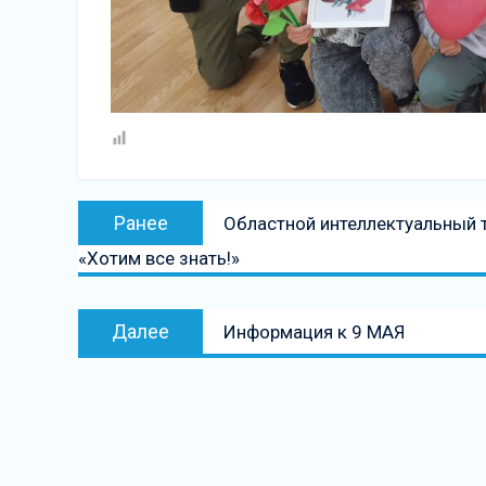
Навигация
Предыдущая
Ранее
Областной интеллектуальный 
по
запись:
«Хотим все знать!»
записям
Следующая
Далее
Информация к 9 МАЯ
запись