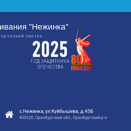
живания "Нежинка"
ворческий синтез.
с.Нежинка, ул.Куйбышева, д.45Б
460520, Оренбургская обл., Оренбургский р-н