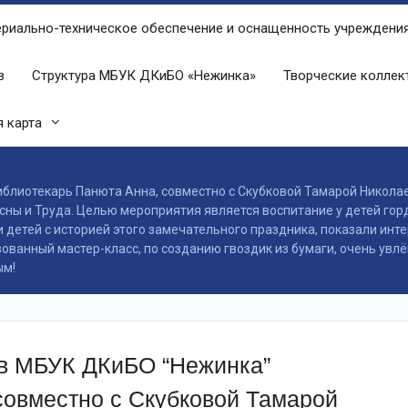
риально-техническое обеспечение и оснащенность учреждени
в
Структура МБУК ДКиБО «Нежинка»
Творческие колле
 карта
иблиотекарь Панюта Анна, совместно с Скубковой Тамарой Никола
 и​ Труда. Целью мероприятия является воспитание у​ детей гордос
детей с​ историей этого замечательного праздника, показали инте
ованный мастер-класс, по созданию гвоздик из бумаги, очень увлёк
ым!
 в МБУК ДКиБО “Нежинка”
совместно с Скубковой Тамарой