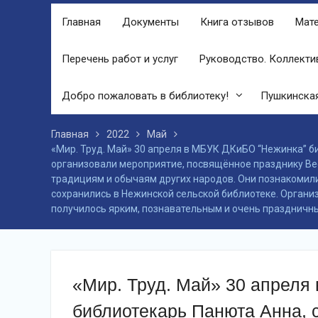
финале праздника, была разыграна
Главная
Документы
Книга отзывов
Мате
беспроигрышная лотерея и все кто
принял участие, получили ценные
призы от спонсоров в виде упаковок
Перечень работ и услуг
Руководство. Коллекти
подсолнечного масла и муки.
Дом культуры приглашает!
Добро пожаловать в библиотеку!
Пушкинская
Наша землячка стала финалисткой
Всероссийского конкурса
«Библиотекарь года – 2025»
Главная
2022
Май
«Мир. Труд. Май» 30 апреля в МБУК ДКиБО “Нежинка” б
организовали мероприятие, посвящённое празднику Весны
традициям и​ обычаям других народов. Они познакомили 
сохранились в Нежинской​ сельской библиотеке. Организ
получилось ярким, познавательным и очень праздничн
«Мир. Труд. Май» 30 апреля
библиотекарь Панюта Анна, 