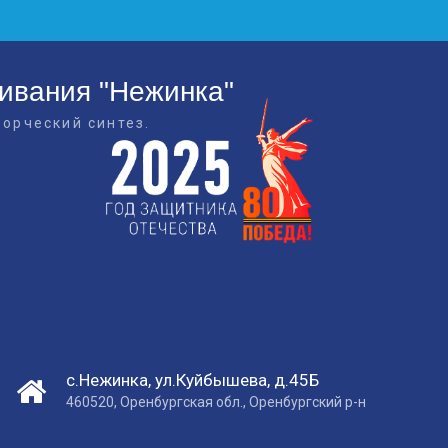
живания "Нежинка"
ворческий синтез.
с.Нежинка, ул.Куйбышева, д.45Б
460520, Оренбургская обл., Оренбургский р-н