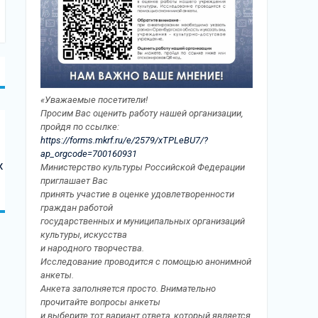
«Уважаемые посетители!
Просим Вас оценить работу нашей организации,
пройдя по ссылке:
https://forms.mkrf.ru/e/2579/xTPLeBU7/?
ap_orgcode=700160931
х
Министерство культуры Российской Федерации
приглашает Вас
принять участие в оценке удовлетворенности
граждан работой
государственных и муниципальных организаций
культуры, искусства
и народного творчества.
Исследование проводится с помощью анонимной
анкеты.
Анкета заполняется просто. Внимательно
прочитайте вопросы анкеты
и выберите тот вариант ответа, который является