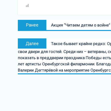
Навигация
Предыдущая
Ранее
Акция “Читаем детям о войне”
по
запись:
записям
Следующая
Далее
Такое бывает крайне редко: 
запись
свои двери для гостей. Среди них – ветераны,
показать в преддверии праздника Победы есть
лет артисты Оренбургской филармонии. Благод
Валерии Дегтярёвой на мероприятие Оренбургс