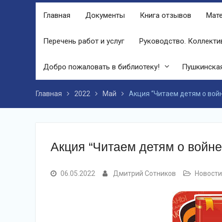
финале праздника, была разыграна
Главная
Документы
Книга отзывов
Мате
беспроигрышная лотерея и все кто
принял участие, получили ценные
призы от спонсоров в виде упаковок
Перечень работ и услуг
Руководство. Коллекти
подсолнечного масла и муки.
Дом культуры приглашает!
Добро пожаловать в библиотеку!
Пушкинская
Наша землячка стала финалисткой
Всероссийского конкурса
«Библиотекарь года – 2025»
Главная
2022
Май
Акция “Читаем детям о вой
Акция “Читаем детям о войне
06.05.2022
Дмитрий Сотников
Новости