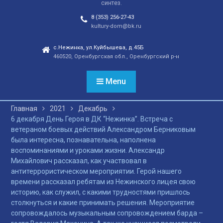
синтез.
отношений, а также
сохранения
8 (353) 256-27-43
этнокультурного
kultury-dom@bk.ru
наследия. Тренды
народной культуры
с.Нежинка, ул.Куйбышева, д.45Б
460520, Оренбургская обл., Оренбургский р-н
незаметно вышли на
новый круг популярности
и это доказано большой
Menu
концертной программой
творческих коллективов
Главная
2021
Декабрь
села и большой
6 декабря День Героя в ДК “Нежинка”. Встреча с
красочной школьной
ветераном боевых действий Александром Берниковым
ярмаркой. В финале
была интересна, познавательна, наполнена
праздника, была
воспоминаниями и уроками жизни. Александр
разыграна
Михайлович рассказал, как участвовал в
беспроигрышная
антитеррористическом мероприятии. Герой нашего
лотерея и все кто принял
времени рассказал ребятам из Нежинского лицея свою
участие, получили
историю, как служил, с какими трудностями пришлось
ценные призы от
столкнуться и какие принимать решения. Мероприятие
спонсоров в виде
сопровождалось музыкальным сопровождением барда –
упаковок