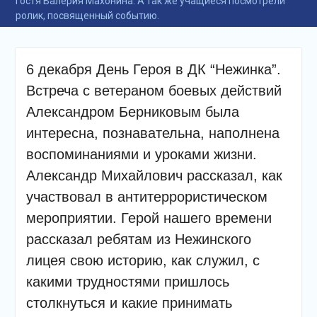
гостя Валерия Махонина. А так же учащиеся посмотрели
подсолнечного масла и
ролик, посвященный событию.
муки.
Дом культуры
приглашает!
Наша землячка стала
6 декабря День Героя в ДК “Нежинка”.
финалисткой
Встреча с ветераном боевых действий
Всероссийского
конкурса «Библиотекарь
Александром Берниковым была
года – 2025»
интересна, познавательна, наполнена
воспоминаниями и уроками жизни.
Александр Михайлович рассказал, как
участвовал в антитеррористическом
мероприятии. Герой нашего времени
рассказал ребятам из Нежинского
лицея свою историю, как служил, с
какими трудностями пришлось
столкнуться и какие принимать