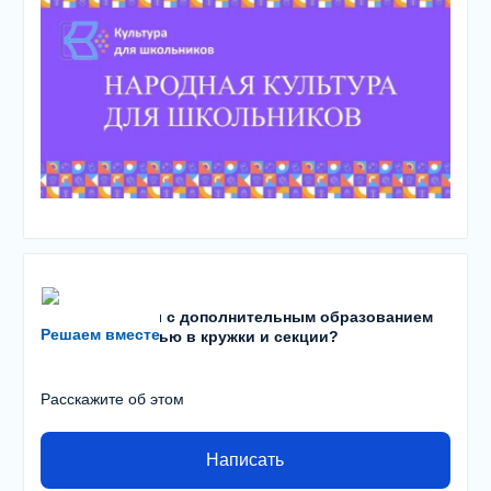
Есть проблемы с дополнительным образованием
Решаем вместе
детей? С записью в кружки и секции?
Расскажите об этом
Написать