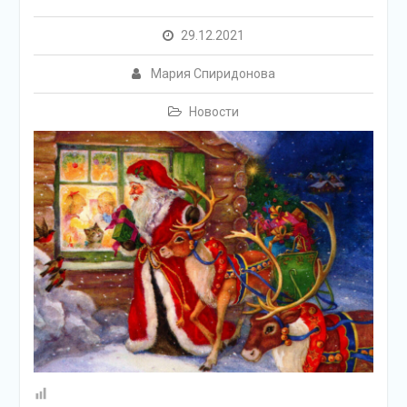
подсолнечного масла и
муки.
29.12.2021
Дом культуры
приглашает!
Мария Спиридонова
Наша землячка стала
финалисткой
Новости
Всероссийского
конкурса «Библиотекарь
года – 2025»