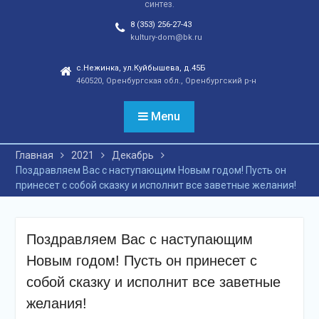
синтез.
отношений, а также
сохранения
8 (353) 256-27-43
этнокультурного
kultury-dom@bk.ru
наследия. Тренды
народной культуры
с.Нежинка, ул.Куйбышева, д.45Б
460520, Оренбургская обл., Оренбургский р-н
незаметно вышли на
новый круг популярности
и это доказано большой
Menu
концертной программой
творческих коллективов
Главная
2021
Декабрь
села и большой
Поздравляем Вас с наступающим Новым годом! Пусть он
красочной школьной
принесет с собой сказку и исполнит все заветные желания!
ярмаркой. В финале
праздника, была
разыграна
беспроигрышная
Поздравляем Вас с наступающим
лотерея и все кто принял
Новым годом! Пусть он принесет с
участие, получили
ценные призы от
собой сказку и исполнит все заветные
спонсоров в виде
желания!
упаковок