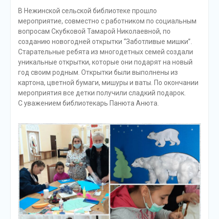
разыграна
В Нежинской сельской библиотеке прошло
беспроигрышная
мероприятие, совместно с работником по социальным
лотерея и все кто принял
вопросам Скубковой Тамарой Николаевной, по
участие, получили
созданию новогодней открытки “Заботливые мишки”.
ценные призы от
Старательные ребята из многодетных семей создали
спонсоров в виде
уникальные открытки, которые они подарят на новый
упаковок
год своим родным. Открытки были выполнены из
подсолнечного масла и
картона, цветной бумаги, мишуры и ваты. По окончании
муки.
мероприятия все детки получили сладкий подарок.
С уважением библиотекарь Панюта Анюта.