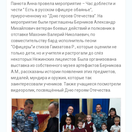
Панюта Анна провела мероприятие – Час доблести и
чести ” Есть в русском офицере обаянье”,
приуроченному ко “Дню героев Отечества”. На
мероприятие были приглашены Берников Александр
Михайлович ветеран боевых действий и полковник в
отставке Махонин Валерий Николаевич, по
совместительству бард-исполнитель песни
“Офицеры”и стихов Гамзатова Р., которые оценили не
только дети, но и учителя и растрогали до слёз
некоторых Нежинских лицеистов. Была организована
выставка из собственного музея артефактов Берникова
А.М., рассказаны истории появления этих предметов,
медалей, мундира и оружия, которые так
заинтересовали учеников. Также учащиеся посмотрели
видеоролик, посвящённый Дню героям Отечества.