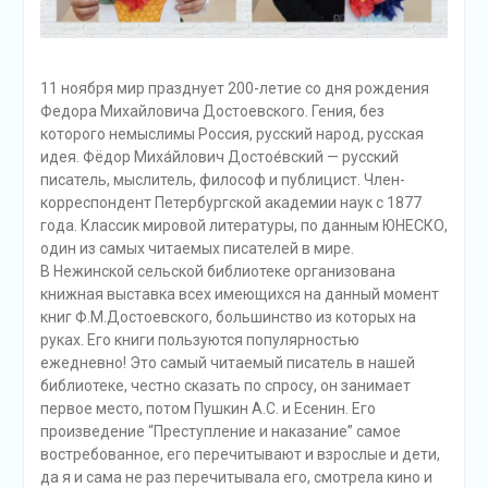
11 ноября мир празднует 200-летие со дня рождения
Федора Михайловича Достоевского. Гения, без
которого немыслимы Россия, русский народ, русская
идея. Фёдор Миха́йлович Достое́вский — русский
писатель, мыслитель, философ и публицист. Член-
корреспондент Петербургской академии наук с 1877
года. Классик мировой литературы, по данным ЮНЕСКО,
один из самых читаемых писателей в мире.
В Нежинской сельской библиотеке организована
книжная выставка всех имеющихся на данный момент
книг Ф.М.Достоевского, большинство из которых на
руках. Его книги пользуются популярностью
ежедневно! Это самый читаемый писатель в нашей
библиотеке, честно сказать по спросу, он занимает
первое место, потом Пушкин А.С. и Есенин. Его
произведение “Преступление и наказание” самое
востребованное, его перечитывают и взрослые и дети,
да я и сама не раз перечитывала его, смотрела кино и