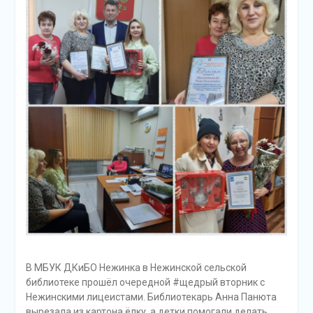
В МБУК ДКиБО Нежинка в Нежинской сельской
библиотеке прошёл очередной #щедрый вторник с
Нежинскими лицеистами. Библиотекарь Анна Панюта
вырезала из картона ёлку, а детки помогали делать