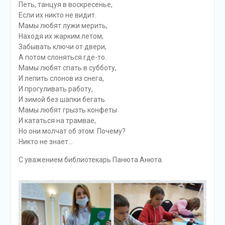
Петь, танцуя в воскресенье,
Если их никто не видит.
Мамы любят лужи мерить,
Находя их жарким летом,
Забывать ключи от двери,
А потом слоняться где-то.
Мамы любят спать в субботу,
И лепить слонов из снега,
И прогуливать работу,
И зимой без шапки бегать.
Мамы любят грызть конфеты
И кататься на трамвае,
Но они молчат об этом. Почему?
Никто не знает…
С уважением библиотекарь Панюта Анюта.