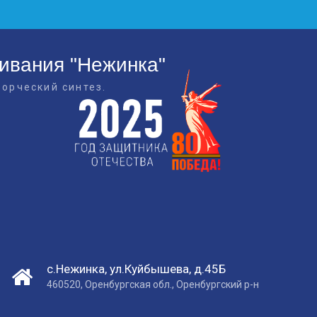
живания "Нежинка"
ворческий синтез.
с.Нежинка, ул.Куйбышева, д.45Б
460520, Оренбургская обл., Оренбургский р-н