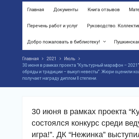
финале праздника, была разыграна
Главная
Документы
Книга отзывов
Мате
беспроигрышная лотерея и все кто
принял участие, получили ценные
призы от спонсоров в виде упаковок
Перечень работ и услуг
Руководство. Коллекти
подсолнечного масла и муки.
Дом культуры приглашает!
Добро пожаловать в библиотеку!
Пушкинская
Наша землячка стала финалисткой
Всероссийского конкурса
«Библиотекарь года – 2025»
Главная
2021
Июль
30 июня в рамках проекта “Культурный марафон – 2021”
обряды и традиции – выкуп невесты”. Жюри оценили ко
получает награду диплом II степени.
30 июня в рамках проекта “К
состоялся конкурс среди ве
игра!”. ДК “Нежинка” выступ