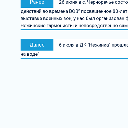
Ранее
26 июня в с. Черноречье сост
по
запись:
действий во времена ВОВ” посвященное 80-лети
записям
выставке военных зон, у нас был организован 
Нежинские гармонисты и непосредственно сам
Следующая
Далее
6 июля в ДК “Нежинка” прошл
запись
на воде”