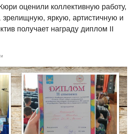
 Жюри оценили коллективную работу,
 зрелищную, яркую, артистичную и
ктив получает награду диплом II
ти