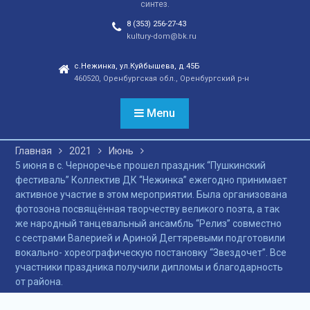
синтез.
стране. Этот праздник
был задуман с целью
8 (353) 256-27-43
укрепления
kultury-dom@bk.ru
гражданского единства
и межнациональных
с.Нежинка, ул.Куйбышева, д.45Б
460520, Оренбургская обл., Оренбургский р-н
отношений, а также
сохранения
этнокультурного
Menu
наследия. Тренды
народной культуры
Главная
2021
Июнь
незаметно вышли на
5 июня в с. Черноречье прошел праздник “Пушкинский
новый круг популярности
фестиваль” Коллектив ДК “Нежинка” ежегодно принимает
и это доказано большой
активное участие в этом мероприятии. Была организована
концертной программой
фотозона посвящённая творчеству великого поэта, а так
творческих коллективов
же народный танцевальный ансамбль “Релиз” совместно
села и большой
с сестрами Валерией и Ариной Дегтяревыми подготовили
красочной школьной
вокально- хореографическую постановку “Звездочет”. Все
ярмаркой. В финале
участники праздника получили дипломы и благодарность
праздника, была
от района.
разыграна
беспроигрышная