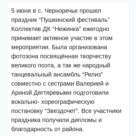
лотерея и все кто принял
участие, получили
5 июня в с. Черноречье прошел
ценные призы от
праздник “Пушкинский фестиваль”
спонсоров в виде
упаковок
Коллектив ДК “Нежинка” ежегодно
подсолнечного масла и
принимает активное участие в этом
муки.
мероприятии. Была организована
Дом культуры
приглашает!
фотозона посвящённая творчеству
великого поэта, а так же народный
танцевальный ансамбль “Релиз”
совместно с сестрами Валерией и
Ариной Дегтяревыми подготовили
вокально- хореографическую
постановку “Звездочет”. Все участники
праздника получили дипломы и
благодарность от района.