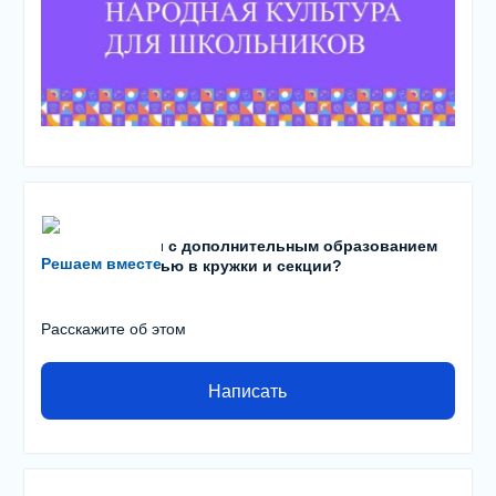
Есть проблемы с дополнительным образованием
Решаем вместе
детей? С записью в кружки и секции?
Расскажите об этом
Написать