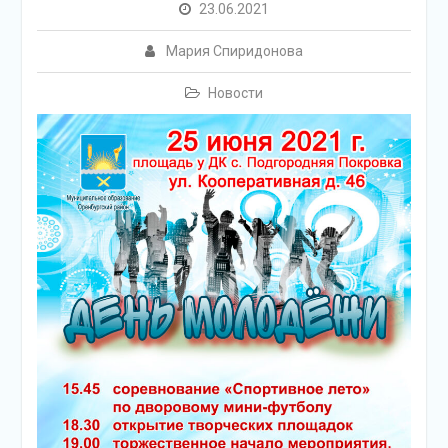
подсолнечного масла и
23.06.2021
муки.
Дом культуры
Мария Спиридонова
приглашает!
Наша землячка стала
Новости
финалисткой
Всероссийского
конкурса «Библиотекарь
года – 2025»