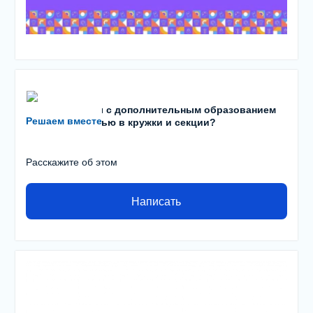
Есть проблемы с дополнительным образованием
Решаем вместе
детей? С записью в кружки и секции?
Расскажите об этом
Написать