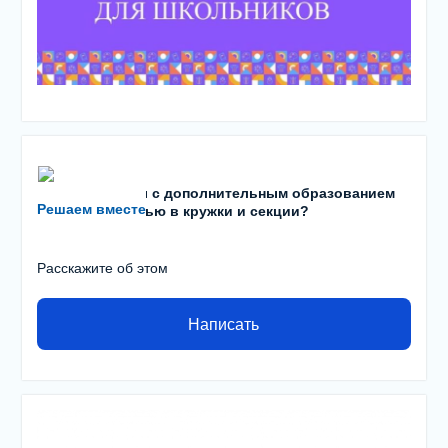
Есть проблемы с дополнительным образованием
Решаем вместе
детей? С записью в кружки и секции?
Расскажите об этом
Написать