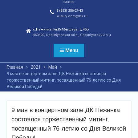
синтез.
отношений, а также
сохранения
8 (353) 256-27-43
этнокультурного
kultury-dom@bk.ru
наследия. Тренды
народной культуры
с.Нежинка, ул.Куйбышева, д.45Б
460520, Оренбургская обл., Оренбургский р-н
незаметно вышли на
новый круг популярности
и это доказано большой
Menu
концертной программой
творческих коллективов
Главная
2021
Май
села и большой
9 мая в концертном зале ДК Нежинка состоялся
красочной школьной
торжественный митинг, посвященный 76-летию со Дня
ярмаркой. В финале
Великой Победы!
праздника, была
разыграна
беспроигрышная
лотерея и все кто принял
9 мая в концертном зале ДК Нежинка
участие, получили
состоялся торжественный митинг,
ценные призы от
спонсоров в виде
посвященный 76-летию со Дня Великой
упаковок
Победы!