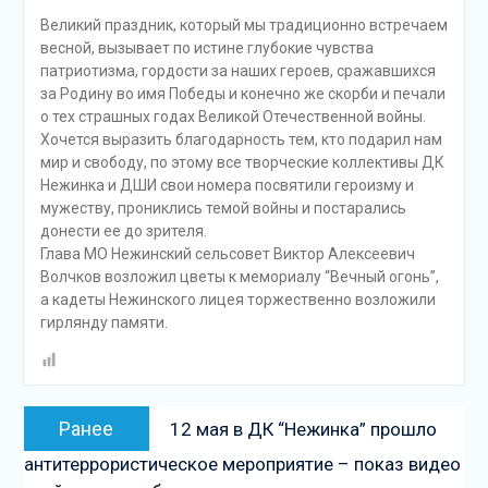
Великий праздник, который мы традиционно встречаем
весной, вызывает по истине глубокие чувства
патриотизма, гордости за наших героев, сражавшихся
за Родину во имя Победы и конечно же скорби и печали
о тех страшных годах Великой Отечественной войны.
Хочется выразить благодарность тем, кто подарил нам
мир и свободу, по этому все творческие коллективы ДК
Нежинка и ДШИ свои номера посвятили героизму и
мужеству, прониклись темой войны и постарались
донести ее до зрителя.
Глава МО Нежинский сельсовет Виктор Алексеевич
Волчков возложил цветы к мемориалу “Вечный огонь”,
а кадеты Нежинского лицея торжественно возложили
гирлянду памяти.
Навигация
Предыдущая
Ранее
12 мая в ДК “Нежинка” прошло
по
запись:
антитеррористическое мероприятие – показ видео
записям