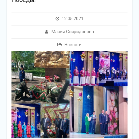
подсолнечного масла и
муки.
Дом культуры
12.05.2021
приглашает!
Наша землячка стала
Мария Спиридонова
финалисткой
Всероссийского
Новости
конкурса «Библиотекарь
года – 2025»