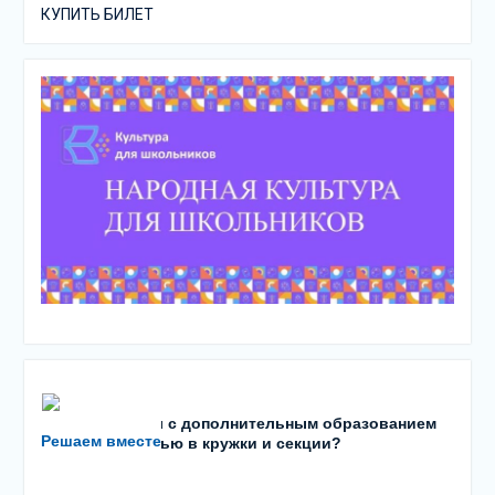
КУПИТЬ БИЛЕТ
Есть проблемы с дополнительным образованием
Решаем вместе
детей? С записью в кружки и секции?