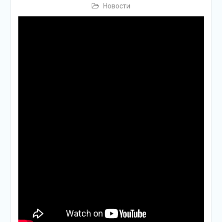
подсолнечного масла и
Новости
муки.
Дом культуры
приглашает!
Наша землячка стала
финалисткой
Всероссийского
конкурса «Библиотекарь
года – 2025»