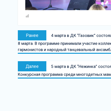
Навигация
Предыдущая
Ранее
4 марта в ДК “Газовик” сост
по
запись:
8 марта. В программе принимали участие колл
записям
гармонистов и народный танцевальный ансамбл
Следующая
Далее
5 марта в ДК “Нежинка” сост
запись
Конкурсная программа среди многодетных мам