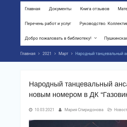
финале праздника, была разыграна
Главная
Документы
Книга отзывов
Мате
беспроигрышная лотерея и все кто
принял участие, получили ценные
призы от спонсоров в виде упаковок
Перечень работ и услуг
Руководство. Коллекти
подсолнечного масла и муки.
Дом культуры приглашает!
Добро пожаловать в библиотеку!
Пушкинская
Наша землячка стала финалисткой
Всероссийского конкурса
«Библиотекарь года – 2025»
Главная
2021
Март
Народный танцевальный ан
Народный танцевальный анса
новым номером в ДК “Газови
10.03.2021
Мария Спиридонова
Новос