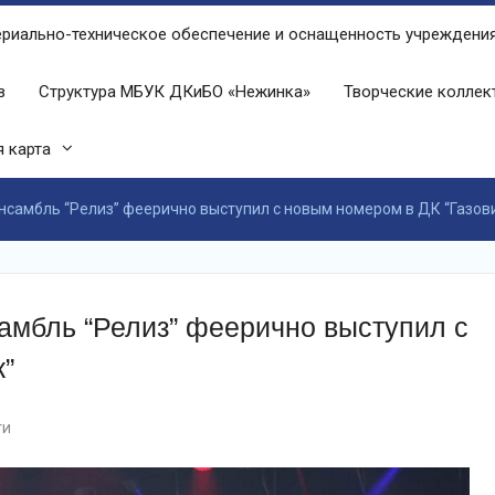
риально-техническое обеспечение и оснащенность учреждени
в
Структура МБУК ДКиБО «Нежинка»
Творческие колле
 карта
самбль “Релиз” феерично выступил с новым номером в ДК “Газов
мбль “Релиз” феерично выступил с
к”
ти