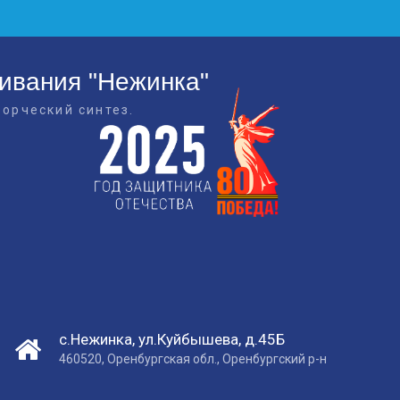
живания "Нежинка"
ворческий синтез.
с.Нежинка, ул.Куйбышева, д.45Б
460520, Оренбургская обл., Оренбургский р-н