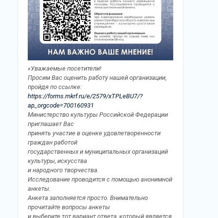
«Уважаемые посетители!
Просим Вас оценить работу нашей организации,
пройдя по ссылке:
https://forms.mkrf.ru/e/2579/xTPLeBU7/?
ap_orgcode=700160931
Министерство культуры Российской Федерации
приглашает Вас
принять участие в оценке удовлетворенности
граждан работой
государственных и муниципальных организаций
культуры, искусства
и народного творчества.
Исследование проводится с помощью анонимной
анкеты.
Анкета заполняется просто. Внимательно
прочитайте вопросы анкеты
и выберите тот вариант ответа, который является