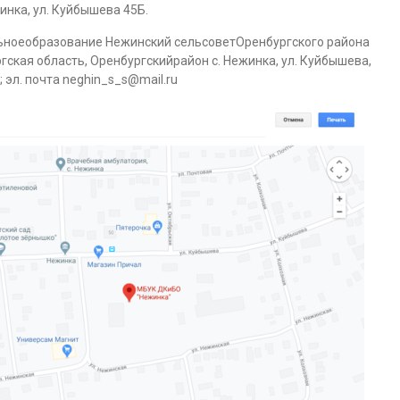
жинка, ул. Куйбышева 45Б.
ноеобразование Нежинский сельсоветОренбургского района
гская область, Оренбургскийрайон с. Нежинка, ул. Куйбышева,
; эл. почта neghin_s_s@mail.ru