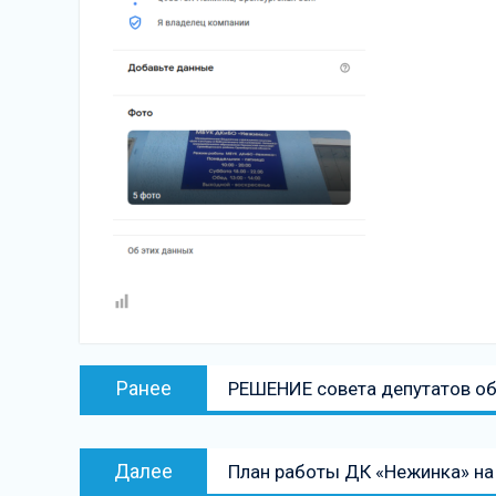
Навигация
Предыдущая
Ранее
РЕШЕНИЕ совета депутатов о
по
запись:
записям
Следующая
Далее
План работы ДК «Нежинка» на 
запись