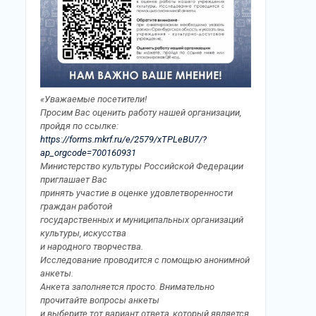
«Уважаемые посетители!
Просим Вас оценить работу нашей организации,
пройдя по ссылке:
https://forms.mkrf.ru/e/2579/xTPLeBU7/?
ap_orgcode=700160931
Министерство культуры Российской Федерации
приглашает Вас
принять участие в оценке удовлетворенности
граждан работой
государственных и муниципальных организаций
культуры, искусства
и народного творчества.
Исследование проводится с помощью анонимной
анкеты.
Анкета заполняется просто. Внимательно
прочитайте вопросы анкеты
и выберите тот вариант ответа, который является