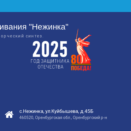
живания "Нежинка"
ворческий синтез.
с.Нежинка, ул.Куйбышева, д.45Б
460520, Оренбургская обл., Оренбургский р-н