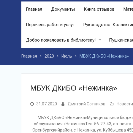
финале праздника, была разыграна
Главная
Документы
Книга отзывов
Мате
беспроигрышная лотерея и все кто
принял участие, получили ценные
призы от спонсоров в виде упаковок
Перечень работ и услуг
Руководство. Коллекти
подсолнечного масла и муки.
Дом культуры приглашает!
Добро пожаловать в библиотеку!
Пушкинская
Наша землячка стала финалисткой
Всероссийского конкурса
«Библиотекарь года – 2025»
Главная
2020
Июль
МБУК ДКиБО «Нежинка»
МБУК ДКиБО «Нежинка»
31.07.2020
Дмитрий Сотников
Новости
МБУК ДКиБО «Нежинка»Муниципальное бюджет
обслуживания «Нежинка»Тел. 56-27-43; эл. почта
Оренбургскийрайон, с. Нежинка, ул. Куйбышева 45